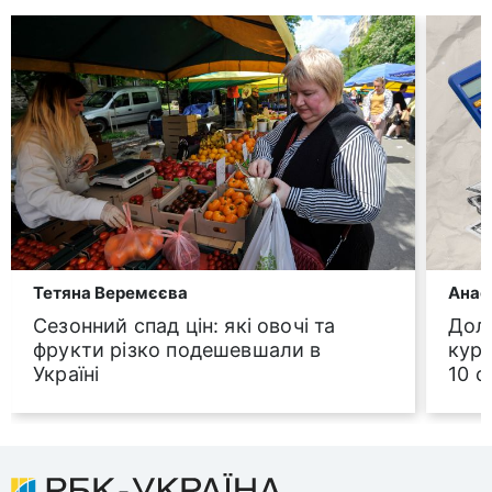
Тетяна Веремєєва
Анас
Сезонний спад цін: які овочі та
Дола
фрукти різко подешевшали в
курс
Україні
10 с