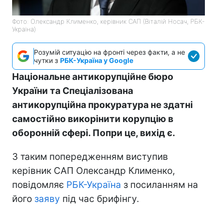
Фото: Олександр Клименко, керівник САП (Віталій Носач, РБК-
Україна)
Розумій ситуацію на фронті через факти, а не
чутки з
РБК-Україна у Google
Національне антикорупційне бюро
України та Спеціалізована
антикорупційна прокуратура не здатні
самостійно викорінити корупцію в
оборонній сфері. Попри це, вихід є.
З таким попередженням виступив
керівник САП Олександр Клименко,
повідомляє
РБК-Україна
з посиланням на
його
заяву
під час брифінгу.