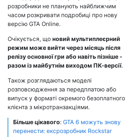
розробники не планують найближчим
часом розкривати подробиці про нову
версію GTA Online.
Очікується, що
новий мультиплеєрний
режим може вийти через місяць після
релізу основної гри або навіть пізніше -
разом із майбутнім виходом ПК-версії
.
Також розглядаються моделі
розповсюдження за передплатою або
випуск у форматі окремого безоплатного
клієнта з мікротранзакціями.
Більше цікавого
:
GTA 6 можуть знову
перенести: ексрозробник Rockstar