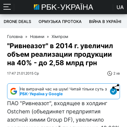
UA
DRONE DEALS
ОРМУЗЬКА ПРОТОКА
ВІЙНА В УКРАЇНІ
Головна
»
Новини
»
Хімпром
"Ривнеазот" в 2014 г. увеличил
объем реализации продукции
на 40% - до 2,58 млрд грн
17:47 21.01.2015 Ср
2 хв
Не витрачай час на шум! Читай тільки суть з
РБК-Україна у Google
ПАО "Ривнеазот", входящее в холдинг
Ostchem (объединяет предприятия
азотной химии Group DF), увеличило