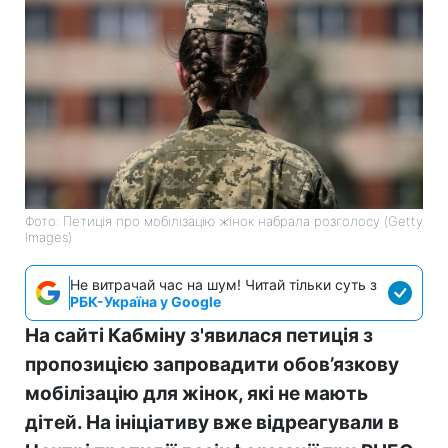
Фото: Петиція про мобілізацію жінок набрала розголосу (Getty
Images)
Не витрачай час на шум! Читай тільки суть з
РБК-Україна у Google
На сайті Кабміну з'явилася петиція з
пропозицією запровадити обов’язкову
мобілізацію для жінок, які не мають
дітей. На ініціативу вже відреагували в