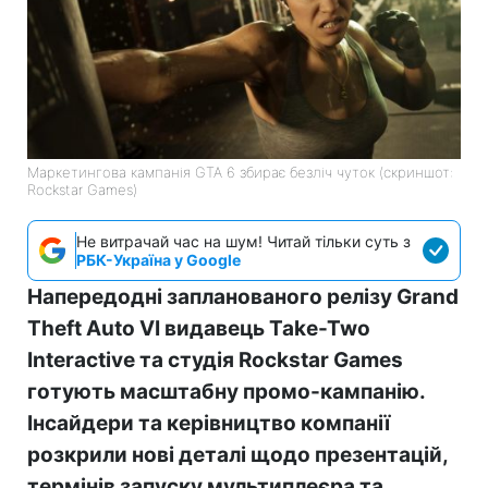
Маркетингова кампанія GTA 6 збирає безліч чуток (скриншот:
Rockstar Games)
Не витрачай час на шум! Читай тільки суть з
РБК-Україна у Google
Напередодні запланованого релізу Grand
Theft Auto VI видавець Take-Two
Interactive та студія Rockstar Games
готують масштабну промо-кампанію.
Інсайдери та керівництво компанії
розкрили нові деталі щодо презентацій,
термінів запуску мультиплеєра та