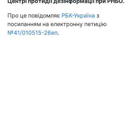
Центрі протидії дезінформації при РНБО.
Про це повідомляє
РБК-Україна
з
посиланням на електронну петицію
№41/010515-26еп
.