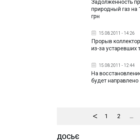
Задолженность пр
природный газ на 
грн
15.08.2011 - 14:26
Прорыв коллектора
из-за устаревших 
15.08.2011 - 12:44
На восстановление
будет направлено 4
<
1
2
...
ДОСЬЄ