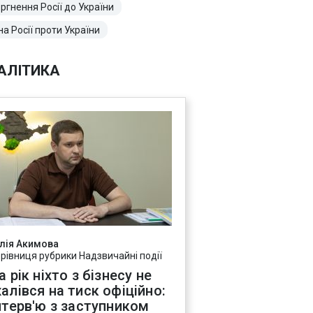
ргнення Росії до України
на Росії проти України
АЛІТИКА
лія Акимова
ерівниця рубрики Надзвичайні події
а рік ніхто з бізнесу не
алівся на тиск офіційно:
нтерв'ю з заступником