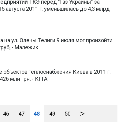
едприятий ТКЭ перед "Газ Украины" за
15 августа 2011 г. уменьшилась до 4,3 млрд
 на ул. Олены Телиги 9 июля мог произойти
труб, - Малежик
 объектов теплоснабжения Киева в 2011 г.
26 млн грн, - КГГА
>
46
47
48
49
50