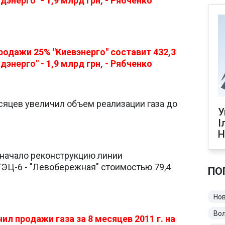
дэнерго" - 1,9 млрд грн, - Рябченко
родажи 25% "Киевэнерго" составит 432,3
дэнерго" - 1,9 млрд грн, - Рябченко
есяцев увеличил объем реализации газа до
У
І
Н
 начало реконструкцию линии
ТЭЦ-6 - "Левобережная" стоимостью 79,4
ПО
Нов
Во
ил продажи газа за 8 месяцев 2011 г. на