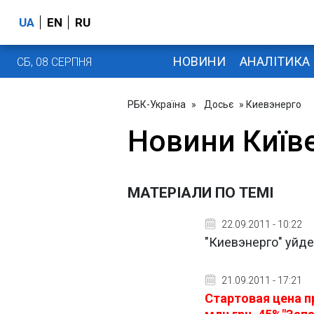
UA
EN
RU
НОВИНИ
АНАЛІТИКА
СБ, 08 СЕРПНЯ
РБК-Україна
»
Досьє
» Киевэнерго
Новини Київ
МАТЕРІАЛИ ПО ТЕМІ
22.09.2011 - 10:22
"Киевэнерго" уйде
21.09.2011 - 17:21
Стартовая цена п