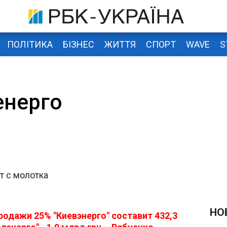
ПОЛІТИКА
БІЗНЕС
ЖИТТЯ
СПОРТ
WAVE
S
енерго
т с молотка
НО
родажи 25% "Киевэнерго" составит 432,3