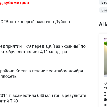
лрд кубометров
Вто
Вій
О "Востокэнерго" назначен Дуйсен
АН
едприятий ТКЭ перед ДК "Газ Украины" по
ентября составляет 4,11 млрд грн
районе Киева в течение сентября-ноября
еплосеть
Ю
к
З
011 г. возместила 643 млн грн в результате
ж
ятий ТКЭ
і