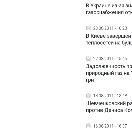
В Украине из-за з
газоснабжения от
23.08.2011 - 10:23
В Киеве завершен
теплосетей на бул
22.08.2011 - 15:45
Задолженность пр
природный газ на 
грн
18.08.2011 - 13:48
Шевченковский ра
против Дениса Ко
16.08.2011 - 16:37