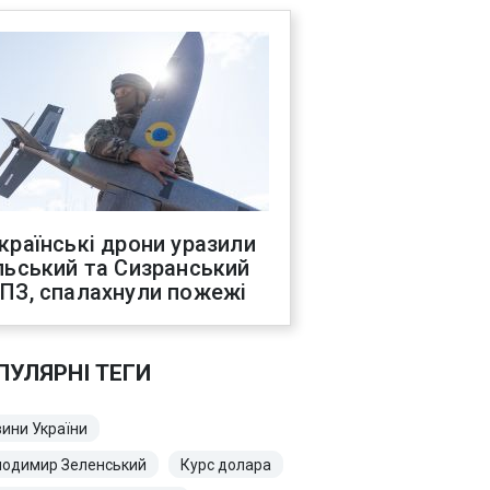
країнські дрони уразили
льський та Сизранський
ПЗ, спалахнули пожежі
ПУЛЯРНІ ТЕГИ
ини України
лодимир Зеленський
Курс долара