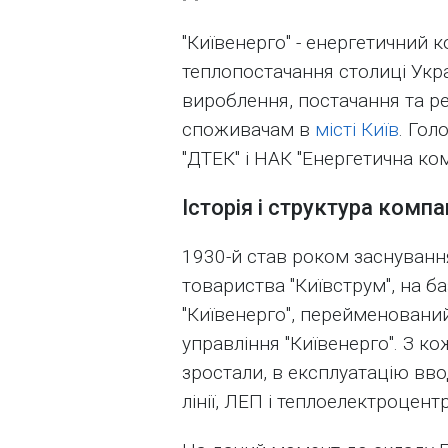
"Київенерго" - енергетичний к
теплопостачання столиці Укра
вироблення, постачання та реа
споживачам в
місті Київ
. Гол
"ДТЕК" і НАК "Енергетична ком
Історія і структура компан
1930-й став роком заснуванн
товариства "Київструм", на б
"Київенерго", перейменовани
управління "Київенерго". З 
зростали, в експлуатацію ввод
лінії, ЛЕП і теплоелектроцентр