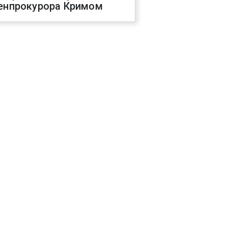
енпрокурора Кримом