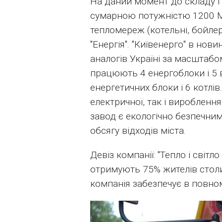
На даний момент до складу П
сумарною потужністю 1200 М
тепломереж (котельні, бойлерн
"Енергія". "Київенерго" в но
аналогів Україні за масштабо
працюють 4 енергоблоки і 5 в
енергетичних блоки і 6 котлі
електричної, так і виробленн
завод є екологічно безпечним
обсягу відходів міста.
Девіз компанії: "Тепло і світл
отримують 75% жителів столиц
компанія забезпечує в повном