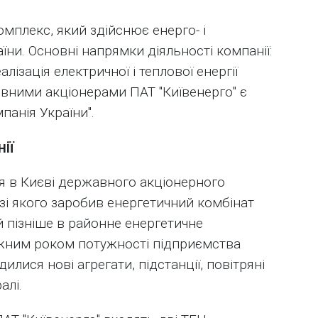
омплекс, який здійснює енерго- і
їни. Основні напрямки діяльності компанії:
лізація електричної і теплової енергії
овними акціонерами ПАТ "Київенерго" є
панія України".
ії
я в Києві державного акціонерного
азі якого заробив енергетичний комбінат
й пізніше в районне енергетичне
кожним роком потужності підприємства
илися нові агрегати, підстанції, повітряні
алі.