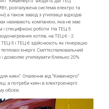
АТ "Київенерго" входять дві ТЕЦ
Вт, розгалужена система електро та
і) а також завод з утилізації відходів
винах називають компанією, яка не має
м і специфікою роботи. На ТЕЦ-5
одонагревних котлів, на ТЕЦ-6 - 2
в. ТЕЦ-5 і ТЕЦ-6 здійснюють як генерацію
я теплової енергії. Сміттєспалювальний
 і дозволяє утилізувати близько 20%
о для киян". Опалення від "Київенерго"
і, а потреби киян в електроенергії
у обсязі.