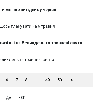
ати менше вихідних у червні
щось планувати на 9 травня
 вихідні на Великдень та травневі свята
Великдень та травневі свята
>
6
7
8
...
49
50
ДА
НЕТ