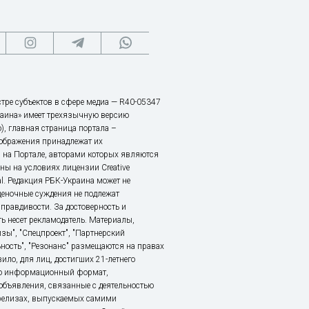
тре субъектов в сфере медиа — R40-05347
аина» имеет трехязычную версию
), главная страница портала –
зображения принадлежат их
 на Портале, авторами которых являются
ы на условиях лицензии Creative
nal. Редакция РБК-Украина может не
ценочные суждения не подлежат
правдивости. За достоверность и
ь несет рекламодатель. Материалы,
зы", "Спецпроект", "Партнерский
ьность", "Резонанс" размещаются на правах
ило, для лиц, достигших 21-летнего
это информационный формат,
объявления, связанные с деятельностью
релизах, выпускаемых самими