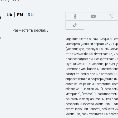
Общество
UA
EN
RU
Разместить рекламу
ы
Идентификатор онлайн-медиа в Реес
Информационный портал «РБК-Укр
(украинскую, русскую и английскую
https://www.rbc.ua
. Фотографии, и
правообладателям. Все фотографии
журналисты РБК-Украина, размещен
Commons Attribution 4.0 Internatio
разделять точку зрения авторов. О
опровержению и подтверждению их 
содержание рекламы ответственност
обозначенные плашкой: "Пресс-рели
материал", "Promo", "Благотворител
рекламы и предназначены, как прав
возраста. «Новости компании» – 
охватывающий новости, события и 
компаний, базирующиеся на пресс