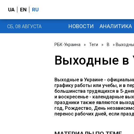
UA
EN
RU
НОВОСТИ
АНАЛИТИКА
СБ, 08 АВГУСТА
РБК-Украина
»
Теги
»
В
» Выходны
Выходные в 
Выходные в Украине - официальн
графику работы или учебы, и в п
большинства трудящихся в 5-дне
и воскресенье - календарные вы
праздники также являются выход
год, Рождество, День независим
перенос рабочих дней, если праз