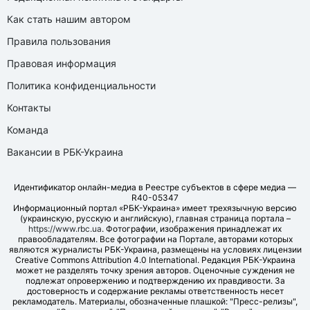
Как стать нашим автором
Правила пользования
Правовая информация
Политика конфиденциальности
Контакты
Команда
Вакансии в РБК-Украина
Идентификатор онлайн-медиа в Реестре субъектов в сфере медиа —
R40-05347
Информационный портал «РБК-Украина» имеет трехязычную версию
(украинскую, русскую и английскую), главная страница портала –
https://www.rbc.ua
. Фотографии, изображения принадлежат их
правообладателям. Все фотографии на Портале, авторами которых
являются журналисты РБК-Украина, размещены на условиях лицензии
Creative Commons Attribution 4.0 International. Редакция РБК-Украина
может не разделять точку зрения авторов. Оценочные суждения не
подлежат опровержению и подтверждению их правдивости. За
достоверность и содержание рекламы ответственность несет
рекламодатель. Материалы, обозначенные плашкой: "Пресс-релизы",