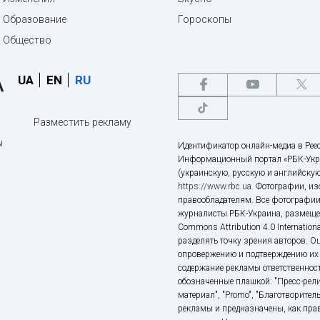
Образование
Гороскопы
Общество
UA
EN
RU
Разместить рекламу
ы
Идентификатор онлайн-медиа в Реес
Информационный портал «РБК-Укр
(украинскую, русскую и английскую
https://www.rbc.ua
. Фотографии, и
правообладателям. Все фотографии
журналисты РБК-Украина, размещен
Commons Attribution 4.0 Internatio
разделять точку зрения авторов. О
опровержению и подтверждению их 
содержание рекламы ответственност
обозначенные плашкой: "Пресс-рели
материал", "Promo", "Благотворител
рекламы и предназначены, как прав