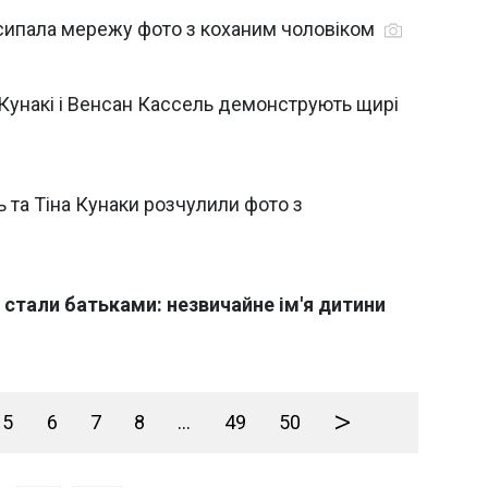
асипала мережу фото з коханим чоловіком
 Кунакі і Венсан Кассель демонструють щирі
 та Тіна Кунаки розчулили фото з
 стали батьками: незвичайне ім'я дитини
>
5
6
7
8
...
49
50