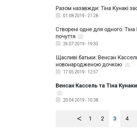
Разом назавжди: Тіна Кунакі з
01.08.2019 - 21:28
Створені одне для одного: Тіна
почуття
26.07.2019 - 19:33
Щасливі батьки: Венсан Кассель
новонародженою дочкою
17.05.2019 - 12:57
Венсан Кассель та Тіна Кунаки
20.04.2019 - 10:38
<
1
2
3
4