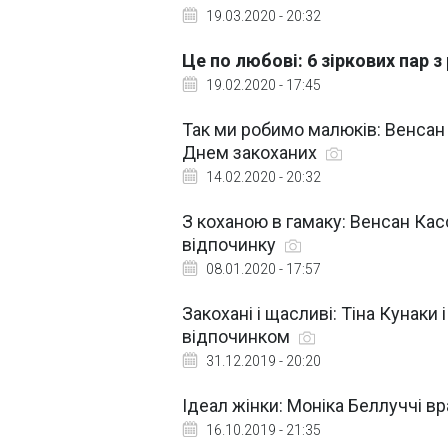
19.03.2020 - 20:32
Це по любові: 6 зіркових пар з 
19.02.2020 - 17:45
Так ми робимо малюків: Венсан
Днем закоханих
14.02.2020 - 20:32
З коханою в гамаку: Венсан Кас
відпочинку
08.01.2020 - 17:57
Закохані і щасливі: Тіна Кунак
відпочинком
31.12.2019 - 20:20
Ідеал жінки: Моніка Беллуччі в
16.10.2019 - 21:35