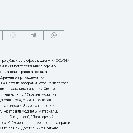
тре субъектов в сфере медиа — R40-05347
аина» имеет трехязычную версию
), главная страница портала –
зображения принадлежат их
 на Портале, авторами которых являются
ы на условиях лицензии Creative
nal. Редакция РБК-Украина может не
ценочные суждения не подлежат
правдивости. За достоверность и
ь несет рекламодатель. Материалы,
зы", "Спецпроект", "Партнерский
ьность", "Резонанс" размещаются на правах
ило, для лиц, достигших 21-летнего