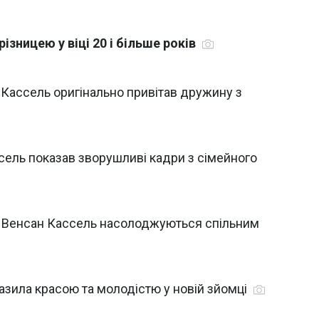
різницею у віці 20 і більше років
 Кассель оригінально привітав дружину з
сель показав зворушливі кадри з сімейного
и і Венсан Кассель насолоджуються спільним
разила красою та молодістю у новій зйомці