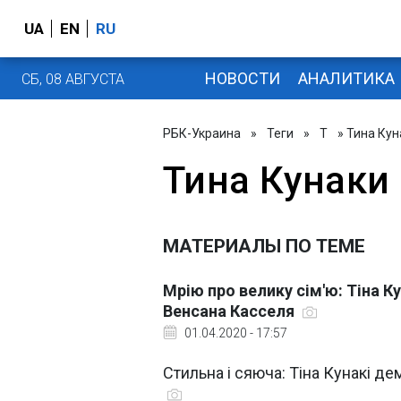
UA
EN
RU
НОВОСТИ
АНАЛИТИКА
СБ, 08 АВГУСТА
РБК-Украина
»
Теги
»
Т
» Тина Кун
Тина Кунаки
МАТЕРИАЛЫ ПО ТЕМЕ
Мрію про велику сім'ю: Тіна Ку
Венсана Касселя
01.04.2020 - 17:57
Стильна і сяюча: Тіна Кунакі де