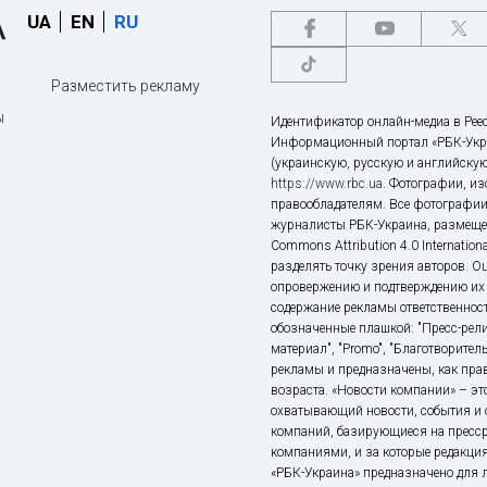
UA
EN
RU
Разместить рекламу
ы
Идентификатор онлайн-медиа в Реес
Информационный портал «РБК-Укр
(украинскую, русскую и английскую
https://www.rbc.ua
. Фотографии, и
правообладателям. Все фотографии
журналисты РБК-Украина, размещен
Commons Attribution 4.0 Internatio
разделять точку зрения авторов. О
опровержению и подтверждению их 
содержание рекламы ответственност
обозначенные плашкой: "Пресс-рели
материал", "Promo", "Благотворител
рекламы и предназначены, как прав
возраста. «Новости компании» – 
охватывающий новости, события и 
компаний, базирующиеся на пресс
компаниями, и за которые редакция
«РБК-Украина» предназначено для ли