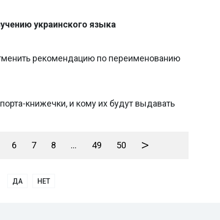
зучению украинского языка
тменить рекомендацию по переименованию
орта-книжечки, и кому их будут выдавать
>
6
7
8
...
49
50
ДА
НЕТ