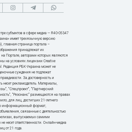
тре субъектов в сфере медиа — R40-05347
аина» имеет трехязычную версию
), главная страница портала –
зображения принадлежат их
 на Портале, авторами которых являются
ы на условиях лицензии Creative
nal. Редакция РБК-Украина может не
ценочные суждения не подлежат
правдивости. За достоверность и
ь несет рекламодатель. Материалы,
зы", "Спецпроект", "Партнерский
ьность", "Резонанс" размещаются на правах
ило, для лиц, достигших 21-летнего
это информационный формат,
объявления, связанные с деятельностью
релизах, выпускаемых самими
 не несет ответственности. Онлайн-медиа
ц от 21 года.