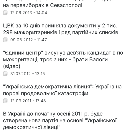
на перевиборах в Севастополі
12.06.2013 - 14:04
ЦВК за 10 днів прийняла документи у 2 тис.
298 мажоритарників і ряд партійних списків
09.08.2012 - 11:47
"Єдиний центр" висунув дев'ять кандидатів по
мажоритарці, троє з них - брати Балоги
(відео)
31.07.2012 - 13:15
"Українська демократична лівиця": Україна на
порозі продовольчої катастрофи
12.03.2011 - 17:48
В Україні до початку осені 2011 р. буде
створена нова партія на основі "Української
демократичної лівиці"