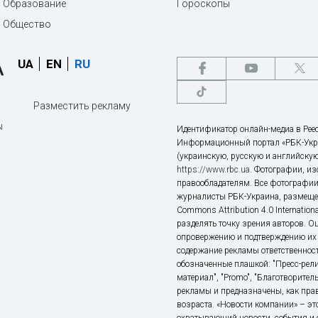
Образование
Гороскопы
Общество
UA
EN
RU
Разместить рекламу
ы
Идентификатор онлайн-медиа в Реес
Информационный портал «РБК-Укр
(украинскую, русскую и английскую
https://www.rbc.ua
. Фотографии, и
правообладателям. Все фотографии
журналисты РБК-Украина, размещен
Commons Attribution 4.0 Internatio
разделять точку зрения авторов. О
опровержению и подтверждению их 
содержание рекламы ответственност
обозначенные плашкой: "Пресс-рели
материал", "Promo", "Благотворител
рекламы и предназначены, как прав
возраста. «Новости компании» – 