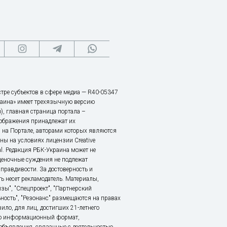
тре субъектов в сфере медиа — R40-05347
аина» имеет трехязычную версию
), главная страница портала –
зображения принадлежат их
 на Портале, авторами которых являются
ы на условиях лицензии Creative
nal. Редакция РБК-Украина может не
ценочные суждения не подлежат
правдивости. За достоверность и
ь несет рекламодатель. Материалы,
зы", "Спецпроект", "Партнерский
ьность", "Резонанс" размещаются на правах
ило, для лиц, достигших 21-летнего
это информационный формат,