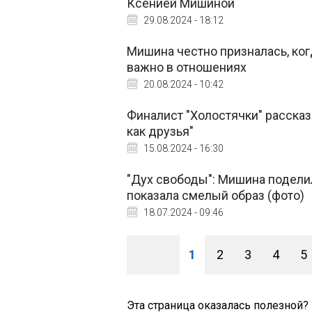
Ксенией Мишиной
29.08.2024 - 18:12
Мишина честно призналась, ког
важно в отношениях
20.08.2024 - 10:42
Финалист "Холостячки" расска
как друзья"
15.08.2024 - 16:30
"Дух свободы": Мишина подели
показала смелый образ (фото)
18.07.2024 - 09:46
1
2
3
4
5
Эта страница оказалась полезной?