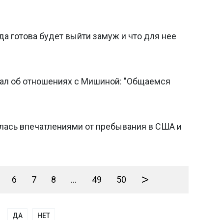
да готова будет выйти замуж и что для нее
зал об отношениях с Мишиной: "Общаемся
лась впечатлениями от пребывания в США и
>
6
7
8
...
49
50
ДА
НЕТ