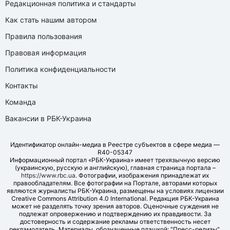
Редакционная политика и стандарты
Как стать нашим автором
Правила пользования
Правовая информация
Политика конфиденциальности
Контакты
Команда
Вакансии в РБК-Украина
Идентификатор онлайн-медиа в Реестре субъектов в сфере медиа —
R40-05347
Информационный портал «РБК-Украина» имеет трехязычную версию
(украинскую, русскую и английскую), главная страница портала –
https://www.rbc.ua
. Фотографии, изображения принадлежат их
правообладателям. Все фотографии на Портале, авторами которых
являются журналисты РБК-Украина, размещены на условиях лицензии
Creative Commons Attribution 4.0 International. Редакция РБК-Украина
может не разделять точку зрения авторов. Оценочные суждения не
подлежат опровержению и подтверждению их правдивости. За
достоверность и содержание рекламы ответственность несет
рекламодатель. Материалы, обозначенные плашкой: "Пресс-релизы",