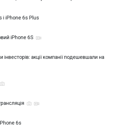
 і iPhone 6s Plus
овий iPhone 6S
и інвесторів: акції компанії подешевшали на
-трансляція
iPhone 6s