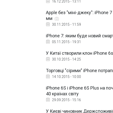
16.12.2015 - 13:11
Apple без "міні-джеку": iPhone 
мм
30.11.2015 - 11:59
iPhone 7: яким буде новий смар
05.11.2015 - 19:31
У Китаї створили клон iPhone 6
30.10.2015 - 14:25
Торговці "сірими" iPhone потра
14.10.2015 - 10:00
iPhone 6S і iPhone 6S Plus на п
40 країнах світу
29.09.2015 - 15:16
У Києві чиновник Держспоживінс