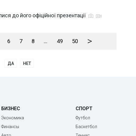
лися до його офіційної презентації
>
6
7
8
...
49
50
ДА
НЕТ
БИЗНЕС
СПОРТ
Экономика
Футбол
Финансы
Баскетбол
Авто
Теннис