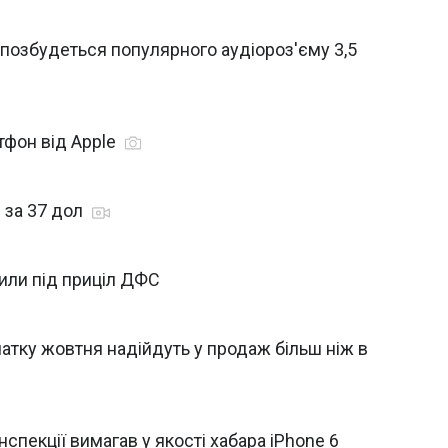
7 позбудеться популярного аудіороз'єму 3,5
тфон від Apple
s за 37 дол
пили під приціл ДФС
очатку жовтня надійдуть у продаж більш ніж в
пекції вимагав у якості хабара iPhone 6