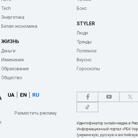
Tech
Бокс
Энергетика
STYLER
Белая экономика
Люди
ЖИЗНЬ
Тренды
Деньги
Полезное
Изменения
Вкусно
Образование
Гороскопы
Общество
UA
EN
RU
Разместить рекламу
ы
Идентификатор онлайн-медиа в Реес
Информационный портал «РБК-Укр
(украинскую, русскую и английскую