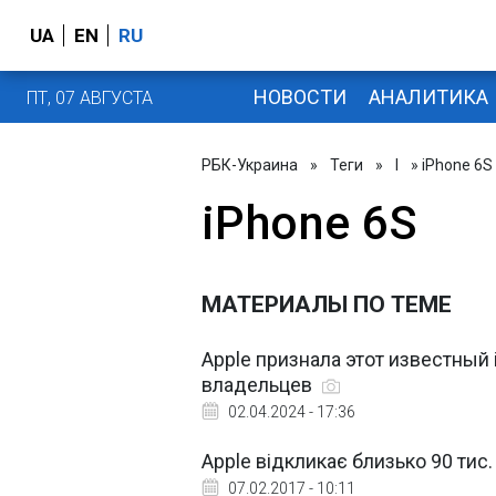
UA
EN
RU
НОВОСТИ
АНАЛИТИКА
ПТ, 07 АВГУСТА
РБК-Украина
»
Теги
»
I
» iPhone 6S
iPhone 6S
МАТЕРИАЛЫ ПО ТЕМЕ
Apple признала этот известный 
владельцев
02.04.2024 - 17:36
Apple відкликає близько 90 тис.
07.02.2017 - 10:11