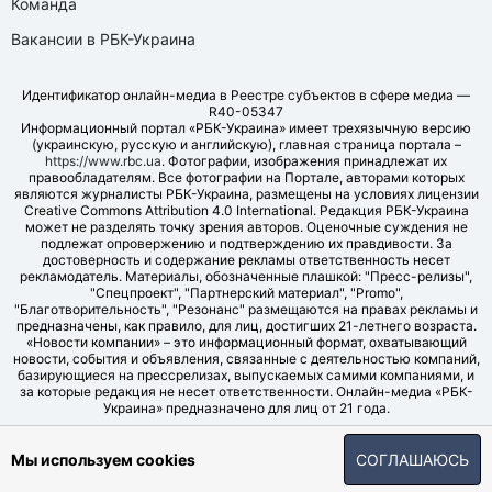
Команда
Вакансии в РБК-Украина
Идентификатор онлайн-медиа в Реестре субъектов в сфере медиа —
R40-05347
Информационный портал «РБК-Украина» имеет трехязычную версию
(украинскую, русскую и английскую), главная страница портала –
https://www.rbc.ua
. Фотографии, изображения принадлежат их
правообладателям. Все фотографии на Портале, авторами которых
являются журналисты РБК-Украина, размещены на условиях лицензии
Creative Commons Attribution 4.0 International. Редакция РБК-Украина
может не разделять точку зрения авторов. Оценочные суждения не
подлежат опровержению и подтверждению их правдивости. За
достоверность и содержание рекламы ответственность несет
рекламодатель. Материалы, обозначенные плашкой: "Пресс-релизы",
"Спецпроект", "Партнерский материал", "Promo",
"Благотворительность", "Резонанс" размещаются на правах рекламы и
предназначены, как правило, для лиц, достигших 21-летнего возраста.
«Новости компании» – это информационный формат, охватывающий
новости, события и объявления, связанные с деятельностью компаний,
базирующиеся на прессрелизах, выпускаемых самими компаниями, и
за которые редакция не несет ответственности. Онлайн-медиа «РБК-
Украина» предназначено для лиц от 21 года.
© LLC "UBT MEDIA", 2006-2026.
Мы используем cookies
СОГЛАШАЮСЬ