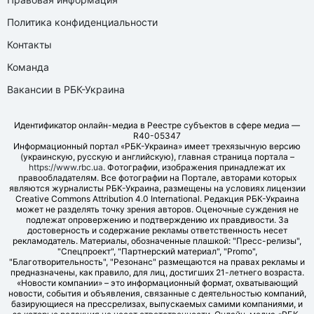
Политика конфиденциальности
Контакты
Команда
Вакансии в РБК-Украина
Идентификатор онлайн-медиа в Реестре субъектов в сфере медиа —
R40-05347
Информационный портал «РБК-Украина» имеет трехязычную версию
(украинскую, русскую и английскую), главная страница портала –
https://www.rbc.ua
. Фотографии, изображения принадлежат их
правообладателям. Все фотографии на Портале, авторами которых
являются журналисты РБК-Украина, размещены на условиях лицензии
Creative Commons Attribution 4.0 International. Редакция РБК-Украина
может не разделять точку зрения авторов. Оценочные суждения не
подлежат опровержению и подтверждению их правдивости. За
достоверность и содержание рекламы ответственность несет
рекламодатель. Материалы, обозначенные плашкой: "Пресс-релизы",
"Спецпроект", "Партнерский материал", "Promo",
"Благотворительность", "Резонанс" размещаются на правах рекламы и
предназначены, как правило, для лиц, достигших 21-летнего возраста.
«Новости компании» – это информационный формат, охватывающий
новости, события и объявления, связанные с деятельностью компаний,
базирующиеся на прессрелизах, выпускаемых самими компаниями, и