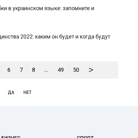
и в украинском языке: запомните и
инства 2022: каким он будет и когда будут
>
6
7
8
...
49
50
ДА
НЕТ