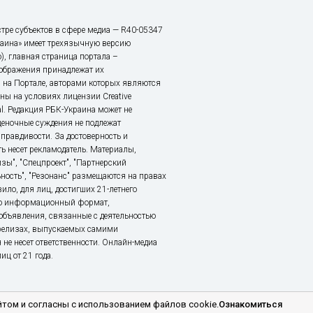
тре субъектов в сфере медиа — R40-05347
аина» имеет трехязычную версию
), главная страница портала –
зображения принадлежат их
 на Портале, авторами которых являются
ы на условиях лицензии Creative
nal. Редакция РБК-Украина может не
ценочные суждения не подлежат
правдивости. За достоверность и
ь несет рекламодатель. Материалы,
зы", "Спецпроект", "Партнерский
ьность", "Резонанс" размещаются на правах
ило, для лиц, достигших 21-летнего
это информационный формат,
объявления, связанные с деятельностью
релизах, выпускаемых самими
 не несет ответственности. Онлайн-медиа
ц от 21 года.
том и согласны с использованием файлов cookie.
Ознакомиться