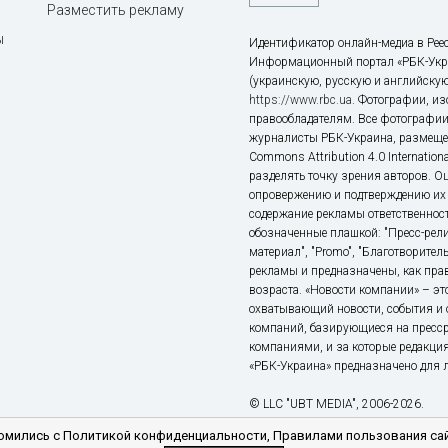
Разместить рекламу
ы
Идентификатор онлайн-медиа в Реес
Информационный портал «РБК-Укр
(украинскую, русскую и английскую
https://www.rbc.ua
. Фотографии, и
правообладателям. Все фотографии
журналисты РБК-Украина, размещен
Commons Attribution 4.0 Internatio
разделять точку зрения авторов. О
опровержению и подтверждению их 
содержание рекламы ответственност
обозначенные плашкой: "Пресс-рели
материал", "Promo", "Благотворител
рекламы и предназначены, как прав
возраста. «Новости компании» – 
охватывающий новости, события и 
компаний, базирующиеся на пресс
компаниями, и за которые редакция
«РБК-Украина» предназначено для ли
© LLC "UBT MEDIA", 2006-2026.
мились с Политикой конфиденциальности, Правилами пользования сай