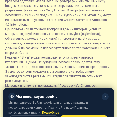
правообладателям. Использование фотографий, отмеченных Getty
Images, допускается исключительно при наличии письменного
разрешения фотоагентства Getty Images. Фотографии, отмеченные
логотипом «Styler» или подписанные «Styler» или «РБК-Украина», могут
использоваться на условиях лицензии Creative Commons Attribution
4.0 International.
При полном или частичном воспроизведении информационных
материалов, опубликованных на вебсайте «Styler» (styler.rbc.ua),
обязательно размещение активной гиперссылки на styler.rbc.ua,
открытой для индексации поисковыми системами. Такая гиперссылка
должна быть размещена непосредственно в тексте материала не ниже
второго абзаца.
Редакция "Styler" может не разделять точку зрения авторов
публикаций. Оценочные суждения, согласно законодательству
Украины, не подлежат опровержению и доказыванию их правдивости.
За достоверность, содержание и соответствие требованиям
законодательства рекламных материалов ответственность несет
рекламодатель.
Материалы, отмеченные плашками "Пресс-релиз", "Спецпроект",
"Партнерский материал", "Promo", "Благотворительность" и "Резонанс",
размещаются на правах рекламы.
🍪
Мы используем cookie
✕
Рубрика «Новости компаний» является информационным форматом,
Мы используем файлы cookie для анализа трафика и
содержащим новости, сообщения и объявления, связанные с
персонализации контента. Прочитайте нашу Политику
деятельностью компаний, и основывается на информации,
конфиденциальности.
Подробнее
предоставленной соответствующими компаниями. Редакция не несет