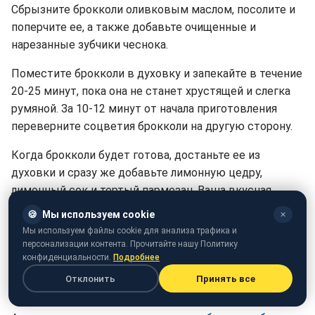
Сбрызните брокколи оливковым маслом, посолите и
поперчите ее, а также добавьте очищенные и
нарезанные зубчики чеснока.
Поместите брокколи в духовку и запекайте в течение
20-25 минут, пока она не станет хрустящей и слегка
румяной. За 10-12 минут от начала приготовления
переверните соцветия брокколи на другую сторону.
Когда брокколи будет готова, достаньте ее из
духовки и сразу же добавьте лимонную цедру,
лимонный сок и тертый пармезан. Ваша вкусная
брокколи будет готова к подаче на стол и, скорее
🍪
Мы используем cookie
✕
всего, понравится всем, а не станет забытым
Мы используем файлы cookie для анализа трафика и
гарниром.
персонализации контента. Прочитайте нашу Политику
конфиденциальности.
Подробнее
Ранее мы рассказывали о том,
какой ингредиент
Отклонить
Принять все
сделает котлеты пышными и сочными
.