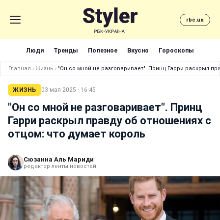
rbc.ua
Люди
Тренды
Полезное
Вкусно
Гороскопы
Главная
›
Жизнь
›
"Он со мной не разговаривает". Принц Гарри раскрыл пра
ЖИЗНЬ
03 мая 2025 · 16:45
"Он со мной не разговаривает". Принц
Гарри раскрыл правду об отношениях с
отцом: что думает король
Сюзанна Аль Мариди
редактор ленты новостей