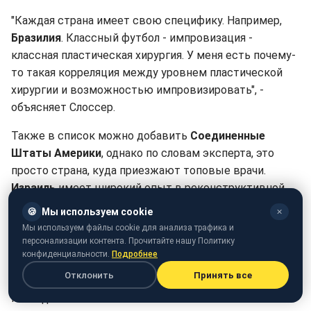
"Каждая страна имеет свою специфику. Например,
Бразилия
. Классный футбол - импровизация -
классная пластическая хирургия. У меня есть почему-
то такая корреляция между уровнем пластической
хирургии и возможностью импровизировать", -
объясняет Слоссер.
Также в список можно добавить
Соединенные
Штаты Америки
, однако по словам эксперта, это
просто страна, куда приезжают топовые врачи.
Израиль
имеет широкий опыт в реконструктивной
медицине, поскольку у них был военный опыт.
🍪
Мы используем cookie
✕
Мы используем файлы cookie для анализа трафика и
Почему Турция не удовлетворяет
персонализации контента. Прочитайте нашу Политику
украинок
конфиденциальности.
Подробнее
Отклонить
Принять все
Как рассказывает эксперт, Турция - это тренд
последних лет.