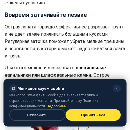
тяжелых условиях.
Вовремя затачивайте лезвие
Острая лопата гораздо эффективнее разрезает грунт
и не дает земле прилипать большими кусками.
Регулярная заточка поможет убрать мелкие трещины
и неровности, в которых может задерживаться влага
и грязь.
Для этого можно использовать
специальные
напильники или шлифовальные камни.
Острое
лезвие обеспечивает легкое проникновение в землю
🍪
Мы используем cookie
✕
и уменьшает нагрузку на руки. Если затачивать
Мы используем файлы cookie для анализа трафика и
инструмент хотя бы раз в несколько недель, труд
персонализации контента. Прочитайте нашу Политику
станет более приятным и менее утомительным.
конфиденциальности.
Подробнее
Отклонить
Принять все