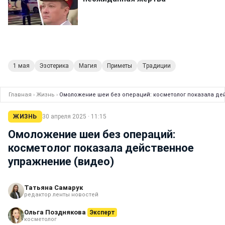
1 мая
Эзотерика
Магия
Приметы
Традиции
Главная
›
Жизнь
›
Омоложение шеи без операций: косметолог показала де
ЖИЗНЬ
30 апреля 2025 · 11:15
Омоложение шеи без операций:
косметолог показала действенное
упражнение (видео)
Татьяна Самарук
редактор ленты новостей
Ольга Позднякова
Эксперт
косметолог