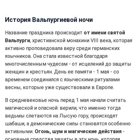
История Вальпургиевой ночи
Название праздника происходит
от имени святой
Вальпурги
, христианской монахини VIII века, которая
активно проповедовала веру среди германских
язычников. Она стала известной благодаря
многочисленным чудесам - от исцелений до защиты
женщин и крестьян. День ее памяти - 1 мая - со
временем соединился с языческими ритуалами
весны, которые уже существовали в Европе.
В средневековье ночь перед 1 мая начали считать
магической и опасной: верили, что именно тогда
ведьмы слетаются на Лысую гору, происходят
шабаши, а демонические силы становятся особенно
активными.
Огонь, шум и магические действия
-
основные средства защиты в эту ночь, которая