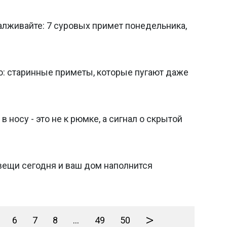
далживайте: 7 суровых примет понедельника,
о: старинные приметы, которые пугают даже
в носу - это не к рюмке, а сигнал о скрытой
 вещи сегодня и ваш дом наполнится
>
6
7
8
...
49
50