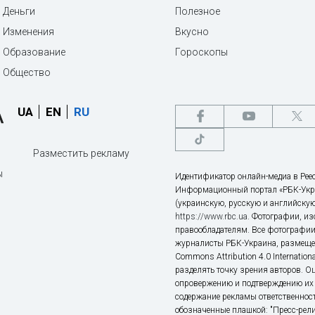
Деньги
Полезное
Изменения
Вкусно
Образование
Гороскопы
Общество
UA
EN
RU
Разместить рекламу
ы
Идентификатор онлайн-медиа в Реес
Информационный портал «РБК-Укр
(украинскую, русскую и английскую
https://www.rbc.ua
. Фотографии, и
правообладателям. Все фотографии
журналисты РБК-Украина, размещен
Commons Attribution 4.0 Internatio
разделять точку зрения авторов. О
опровержению и подтверждению их 
содержание рекламы ответственност
обозначенные плашкой: "Пресс-рели