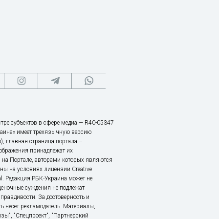
тре субъектов в сфере медиа — R40-05347
аина» имеет трехязычную версию
), главная страница портала –
зображения принадлежат их
 на Портале, авторами которых являются
ы на условиях лицензии Creative
nal. Редакция РБК-Украина может не
ценочные суждения не подлежат
правдивости. За достоверность и
ь несет рекламодатель. Материалы,
зы", "Спецпроект", "Партнерский