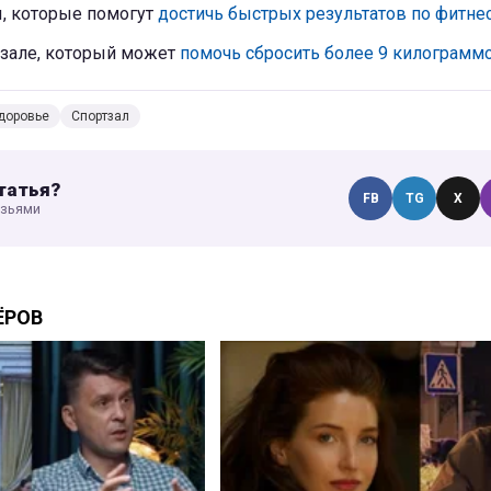
, которые помогут
достичь быстрых результатов по фитне
тзале, который может
помочь сбросить более 9 килограмм
доровье
Спортзал
татья?
FB
TG
X
узьями