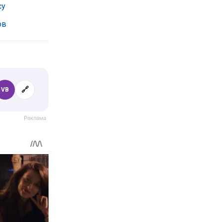
су
ов
🔗
VB