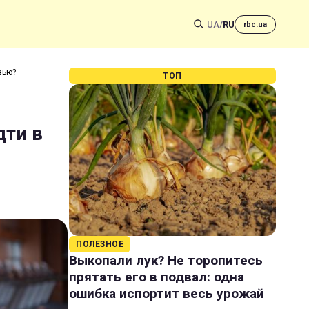
UA
/
RU
rbc.ua
вью?
ТОП
дти в
ПОЛЕЗНОЕ
Выкопали лук? Не торопитесь
прятать его в подвал: одна
ошибка испортит весь урожай