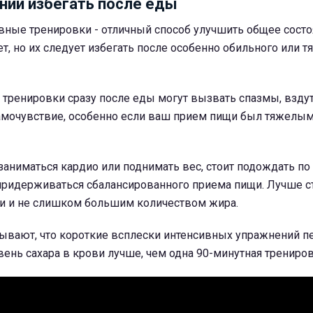
ний избегать после еды
вные тренировки - отличный способ улучшить общее сост
т, но их следует избегать после особенно обильного или т
тренировки сразу после еды могут вызвать спазмы, взду
самочувствие, особенно если ваш прием пищи был тяжелым
заниматься кардио или поднимать вес, стоит подождать по
придерживаться сбалансированного приема пищи. Лучше съ
ми и не слишком большим количеством жира.
ывают, что короткие всплески интенсивных упражнений п
ень сахара в крови лучше, чем одна 90-минутная трениров