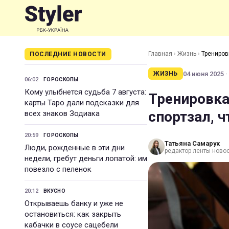
Главная
›
Жизнь
›
Трениров
ПОСЛЕДНИЕ НОВОСТИ
04 июня 2025 ·
ЖИЗНЬ
06:02
ГОРОСКОПЫ
Кому улыбнется судьба 7 августа:
Тренировка
карты Таро дали подсказки для
спортзал, 
всех знаков Зодиака
20:59
ГОРОСКОПЫ
Татьяна Самарук
Люди, рожденные в эти дни
редактор ленты ново
недели, гребут деньги лопатой: им
повезло с пеленок
20:12
ВКУСНО
Открываешь банку и уже не
остановиться: как закрыть
кабачки в соусе сацебели