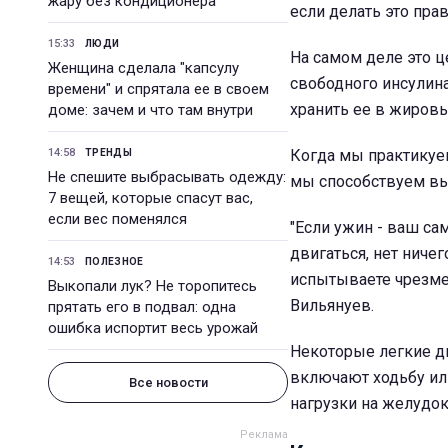
жару без кондиционера
если делать это пра
15:33
ЛЮДИ
На самом деле это ц
Женщина сделала "капсулу
свободного инсулин
времени" и спрятала ее в своем
хранить ее в жировы
доме: зачем и что там внутри
14:58
Когда мы практикуе
ТРЕНДЫ
Не спешите выбрасывать одежду:
мы способствуем выр
7 вещей, которые спасут вас,
если вес поменялся
"Если ужин - ваш с
двигаться, нет ничег
14:53
ПОЛЕЗНОЕ
испытываете чрезмер
Выкопали лук? Не торопитесь
Вильянуев.
прятать его в подвал: одна
ошибка испортит весь урожай
Некоторые легкие д
включают ходьбу ил
Все новости
нагрузки на желудок