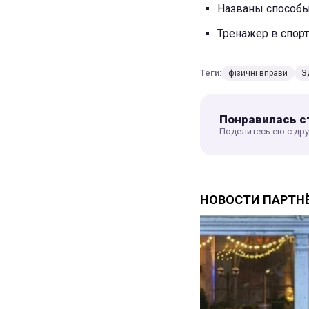
Названы способы
Тренажер в спор
Теги:
фізичні вправи
З
Понравилась с
Поделитесь ею с др