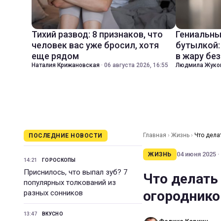
Тихий развод: 8 признаков, что
Гениальны
человек вас уже бросил, хотя
бутылкой:
еще рядом
в жару бе
Наталия Крижановская
·
06 августа 2026, 16:55
Людмила Жуко
Главная
›
Жизнь
›
Что дела
ПОСЛЕДНИЕ НОВОСТИ
04 июня 2025 ·
ЖИЗНЬ
14:21
ГОРОСКОПЫ
Приснилось, что выпал зуб? 7
Что делать
популярных толкований из
огороднико
разных сонников
13:47
ВКУСНО