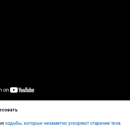
есовать
емя
ходьбы, которые незаметно ускоряют старение тела