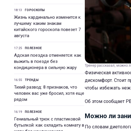
18:13
ГОРОСКОПЫ
Жизнь кардинально изменится к
лучшему: каким знакам
китайского гороскопа повезет 7
августа
17:25
ПОЛЕЗНОЕ
Адская поездка отменяется: как
выжить в поезде без
Тренер рассказал, можно л
кондиционера в сильную жару
Физическая активно
дискомфорт. Стоит 
16:55
ТРЕНДЫ
Тихий развод: 8 признаков, что
чтобы избежать неж
человек вас уже бросил, хотя еще
рядом
Об этом сообщает РБ
16:19
ПОЛЕЗНОЕ
Можно ли зани
Гениальный трюк с пластиковой
бутылкой: как охладить комнату в
По словам диетолога