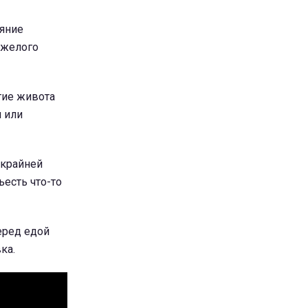
ояние
яжелого
тие живота
 или
 крайней
есть что-то
еред едой
ка.