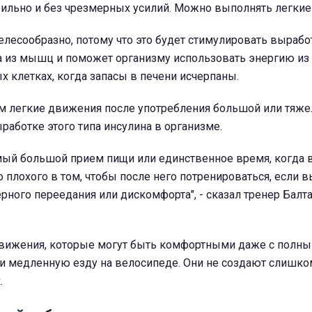
вильно и без чрезмерных усилий. Можно выполнять легкие
елесообразно, потому что это будет стимулировать вырабо
а из мышц и поможет организму использовать энергию из 
х клетках, когда запасы в печени исчерпаны.
м легкие движения после употребления большой или тяже
аботке этого типа инсулина в организме.
амый большой прием пищи или единственное время, когда
о плохого в том, чтобы после него потренироваться, если в
ного переедания или дискомфорта", - сказал тренер Балт
вижения, которые могут быть комфортными даже с полн
и медленную езду на велосипеде. Они не создают слишк
.