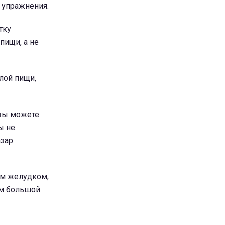
 упражнения.
тку
пищи, а не
лой пищи,
 вы можете
ы не
азар
ым желудком,
ом большой