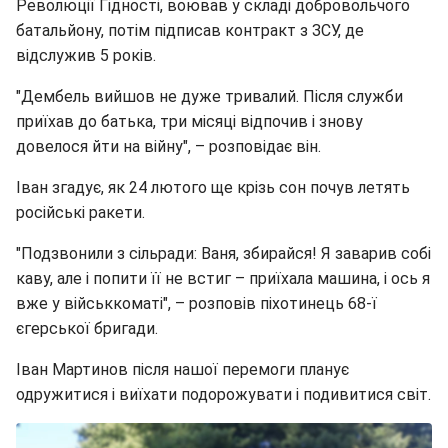
Революції Гідності, воював у складі добровольчого
батальйону, потім підписав контракт з ЗСУ, де
відслужив 5 років.
"Дембель вийшов не дуже тривалий. Після служби
приїхав до батька, три місяці відпочив і знову
довелося йти на війну", – розповідає він.
Іван згадує, як 24 лютого ще крізь сон почув летять
російські ракети.
"Подзвонили з сільради: Ваня, збирайся! Я заварив собі
каву, але і попити її не встиг – приїхала машина, і ось я
вже у військкоматі", – розповів піхотинець 68-ї
єгерської бригади.
Іван Мартинов після нашої перемоги планує
одружитися і виїхати подорожувати і подивитися світ.