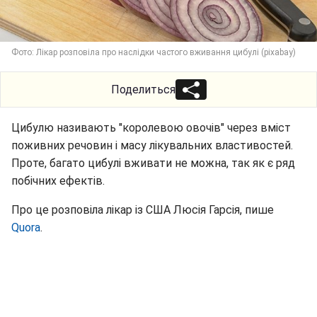
Фото: Лікар розповіла про наслідки частого вживання цибулі (pixabay)
Поделиться
Цибулю називають "королевою овочів" через вміст
поживних речовин і масу лікувальних властивостей.
Проте, багато цибулі вживати не можна, так як є ряд
побічних ефектів.
Про це розповіла лікар із США Люсія Гарсія, пише
Quora
.