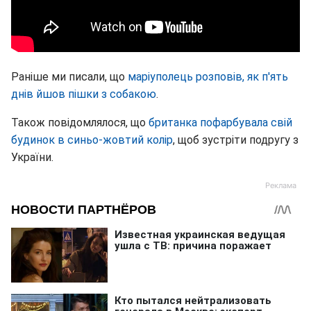
Раніше ми писали, що
маріуполець розповів, як п'ять
днів йшов пішки з собакою
.
Також повідомлялося, що
британка пофарбувала свій
будинок в синьо-жовтий колір
, щоб зустріти подругу з
України.