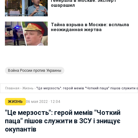
Война России против Украины
Главная
›
Жизнь
›
"Це мерзость": герой мемів "Чоткий паца" пішов служити в
ЖИЗНЬ
06 мая 2022 · 12:04
"Це мерзость": герой мемів "Чоткий
паца" пішов служити в ЗСУ і знищує
окупантів