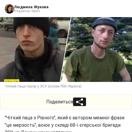
Людмила Жукова
Редактор Styler
Чоткий паца пішов у ЗСУ (колаж РБК-Україна)
Поделиться
"Чіткий паца з Рівного", який є автором мемної фрази
"це мерзость", воює у складі 68-ї єгерської бригади