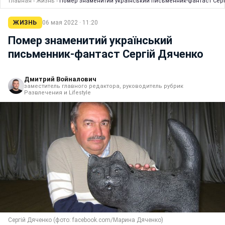
Главная
›
Жизнь
›
Помер знаменитий український письменник-фантаст Сер
ЖИЗНЬ
06 мая 2022 · 11:20
Помер знаменитий український
письменник-фантаст Сергій Дяченко
Дмитрий Войналович
заместитель главного редактора, руководитель рубрик
Развлечения и Lifestyle
Сергій Дяченко (фото: facebook.com/Марина Дяченко)