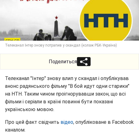
Телеканал Інтер знову потрапив у скандал (колаж РБК-Україна)
Поделиться
Телеканал "Інтер" знову влип у скандал і опублікував
анонс радянського фільму "В бой идут одни старики"
на НТН. Таким чином проігнорувавши закон, що всі
фільми і серіали в країні повинні бути показані
українською мовою.
Про цей факт свідчить
відео
, опубліковане в Facebook
каналом.