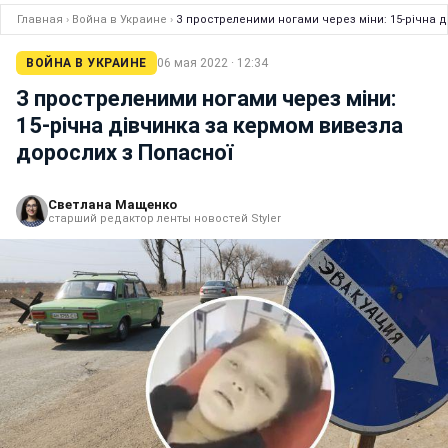
Главная
›
Война в Украине
›
З простреленими ногами через міни: 15-річна 
ВОЙНА В УКРАИНЕ
06 мая 2022 · 12:34
З простреленими ногами через міни:
15-річна дівчинка за кермом вивезла
дорослих з Попасної
Светлана Мащенко
старший редактор ленты новостей Styler