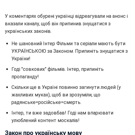
У коментарях обурені українці відреагували на анонс і
вказали каналу, щоб він припинив знущатися з
українських законів.
Не шановний Інтер Фільми та серіали мають бути
УКРАЇНСЬКОЮ за Законом. Припиніть знущатися з
України!
Годі "совкових" фільмів. Інтер, припиніть
пропаганду!
Скільки ще в Україні повинно загинути людей (у
жахливих муках), щоб ви зрозуміли, що
радянське=російське=смерть.
Інтер, ти вже задовбав! Годі нам впарювати
улюблений контент москалів!
Закон про українську мову