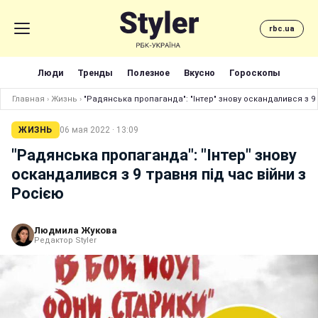
rbc.ua
Люди
Тренды
Полезное
Вкусно
Гороскопы
Главная
›
Жизнь
›
"Радянська пропаганда": "Інтер" знову оскандалився з 9 
ЖИЗНЬ
06 мая 2022 · 13:09
"Радянська пропаганда": "Інтер" знову
оскандалився з 9 травня під час війни з
Росією
Людмила Жукова
Редактор Styler