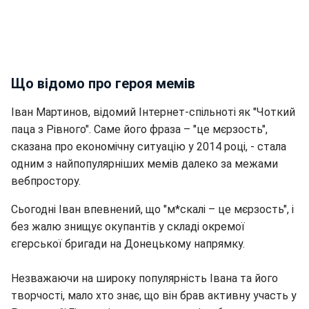
Що відомо про героя мемів
Іван Мартинов, відомий Інтернет-спільноті як "Чоткий
паца з Рівного". Саме його фраза – "це мєрзость",
сказана про економічну ситуацію у 2014 році, - стала
одним з найпопулярніших мемів далеко за межами
вебпростору.
Сьогодні Іван впевнений, що "м*скалі – це мєрзость", і
без жалю знищує окупантів у складі окремої
єгерської бригади на Донецькому напрямку.
Незважаючи на широку популярність Івана та його
творчості, мало хто знає, що він брав активну участь у