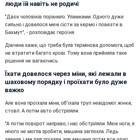
люди їй навіть не родичі
"Двох чоловіків поранило. Уламками. Одного дуже
сильно і довелося мені сісти за кермо і повезти в
Бахмут", - розповідає героїня.
Дівчина каже, що треба була термінова допомога, щоб
не втратити багато крові. Тому вона прийняла таке
рішення не вагаючись.
Їхати довелося через міни, які лежали в
шаховому порядку і проїхати було дуже
важко
Але вона проїхала міни, об’їхала труп невідомої жінки,
стовп. А потім авто обстріляли.
"А потім поворот направо, і нас обстріляли. Мені ноги, я
нічого не могла зробити, машина заглохла. Ледь
завела, і ми далі поїхали, але машина потім все одно