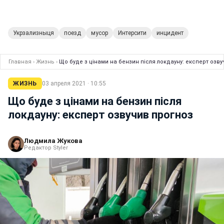
Укрзализныця
поезд
мусор
Интерсити
инцидент
Главная
›
Жизнь
›
Що буде з цінами на бензин після локдауну: експерт озв
ЖИЗНЬ
03 апреля 2021 · 10:55
Що буде з цінами на бензин після
локдауну: експерт озвучив прогноз
Людмила Жукова
Редактор Styler