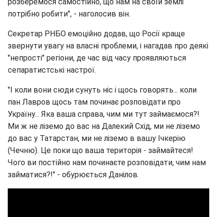
розберемося самостійно, що нам на своїй землі
потрібно робити", - наголосив він.
Секретар РНБО емоційно додав, що Росії краще
звернути увагу на власні проблеми, і нагадав про деякі
"непрості" регіони, де час від часу проявляються
сепаратистські настрої.
"І коли вони сюди сунуть ніс і щось говорять... коли
пан Лавров щось там починає розповідати про
Україну... Яка ваша справа, чим ми тут займаємося?!
Ми ж не ліземо до вас на Далекий Схід, ми не ліземо
до вас у Татарстан, ми не ліземо в вашу Ічкерію
(Чечню). Це поки що ваша територія - займайтеся!
Чого ви постійно нам починаєте розповідати, чим нам
займатися?!" - обурюється Данілов.