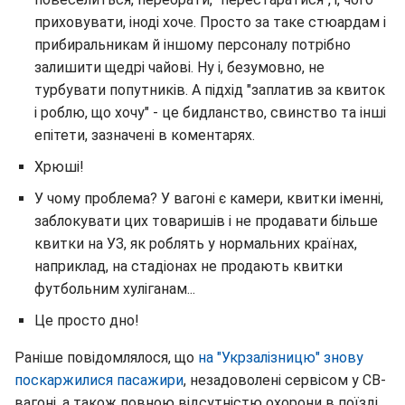
приховувати, іноді хоче. Просто за таке стюардам і
прибиральникам й іншому персоналу потрібно
залишити щедрі чайові. Ну і, безумовно, не
турбувати попутників. А підхід "заплатив за квиток
і роблю, що хочу" - це бидланство, свинство та інші
епітети, зазначені в коментарях.
Хрюші!
У чому проблема? У вагоні є камери, квитки іменні,
заблокувати цих товаришів і не продавати більше
квитки на УЗ, як роблять у нормальних країнах,
наприклад, на стадіонах не продають квитки
футбольним хуліганам...
Це просто дно!
Раніше повідомлялося, що
на "Укрзалізницю" знову
поскаржилися пасажири
, незадоволені сервісом у СВ-
вагоні, а також повною відсутністю охорони в поїзді.