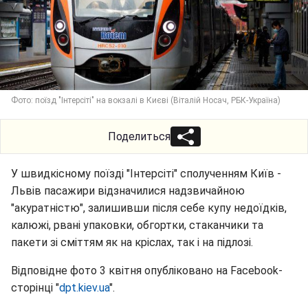
Фото: поїзд "Інтерсіті" на вокзалі в Києві (Віталій Носач, РБК-Україна)
Поделиться
У швидкісному поїзді "Інтерсіті" сполученням Київ -
Львів пасажири відзначилися надзвичайною
"акуратністю", залишивши після себе купу недоїдків,
калюжі, рвані упаковки, обгортки, стаканчики та
пакети зі сміттям як на кріслах, так і на підлозі.
Відповідне фото 3 квітня опубліковано на Facebook-
сторінці "
dpt.kiev.ua
".