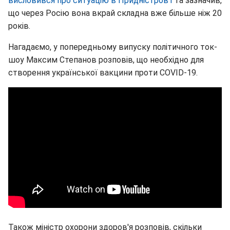
висловився про ситуацію в Придністров'ї
та зазначив,
що через Росію вона вкрай складна вже більше ніж 20
років.
Нагадаємо, у попередньому випуску політичного ток-
шоу Максим Степанов розповів, що необхідно для
створення української вакцини проти COVID-19.
Також міністр охорони здоров'я розповів, скільки