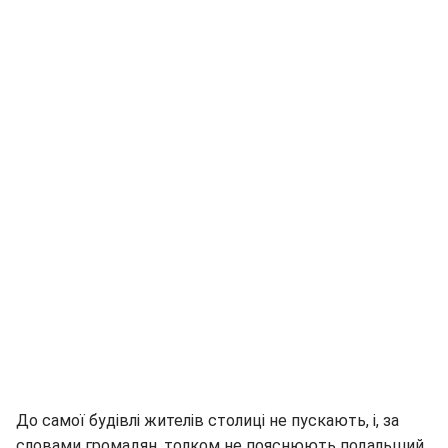
До самої будівлі жителів столиці не пускають, і, за
словами громадян, толком не пояснюють подальший