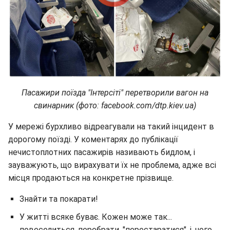
Пасажири поїзда "Інтерсіті" перетворили вагон на
свинарник (фото: facebook.com/dtp.kiev.ua)
У мережі бурхливо відреагували на такий інцидент в
дорогому поїзді. У коментарях до публікації
нечистоплотних пасажирів називають бидлом, і
зауважують, що вирахувати їх не проблема, адже всі
місця продаються на конкретне прізвище.
Знайти та покарати!
У житті всяке буває. Кожен може так...
повеселиться, перебрати, "перестаратися", і, чого