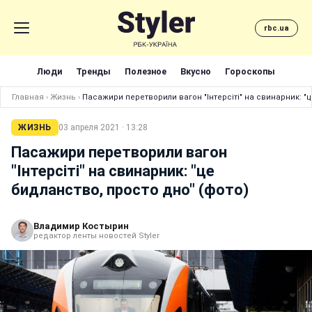
rbc.ua
Люди
Тренды
Полезное
Вкусно
Гороскопы
Главная
›
Жизнь
›
Пасажири перетворили вагон "Інтерсіті" на свинарник: "ц
ЖИЗНЬ
03 апреля 2021 · 13:28
Пасажири перетворили вагон
"Інтерсіті" на свинарник: "це
бидланство, просто дно" (фото)
Владимир Костырин
редактор ленты новостей Styler