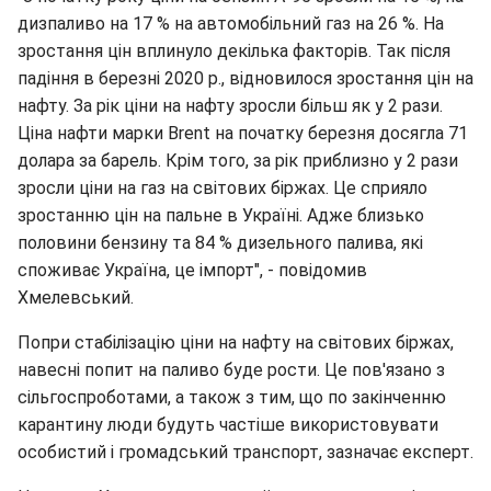
дизпаливо на 17 % на автомобільний газ на 26 %. На
зростання цін вплинуло декілька факторів. Так після
падіння в березні 2020 р., відновилося зростання цін на
нафту. За рік ціни на нафту зросли більш як у 2 рази.
Ціна нафти марки Brent на початку березня досягла 71
долара за барель. Крім того, за рік приблизно у 2 рази
зросли ціни на газ на світових біржах. Це сприяло
зростанню цін на пальне в Україні. Адже близько
половини бензину та 84 % дизельного палива, які
споживає Україна, це імпорт", - повідомив
Хмелевський.
Попри стабілізацію ціни на нафту на світових біржах,
навесні попит на паливо буде рости. Це пов'язано з
сільгоспроботами, а також з тим, що по закінченню
карантину люди будуть частіше використовувати
особистий і громадський транспорт, зазначає експерт.