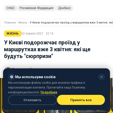
СНБО
Российская Федерация
Донбасс
Главная
›
Жизнь
›
У Києві подорожчає проїзд у маршрутках вже 3 квітня: як
ЖИЗНЬ
02 апреля 2021 · 22:16
У Києві подорожчає проїзд у
маршрутках вже 3 квітня: які ще
будуть "сюрпризи"
Владимир Костырин
редактор ленты новостей Styler
🍪
Мы используем cookie
✕
Мы используем файлы cookie для анализа трафика и
персонализации контента. Прочитайте нашу Политику
конфиденциальности.
Подробнее
Отклонить
Принять все