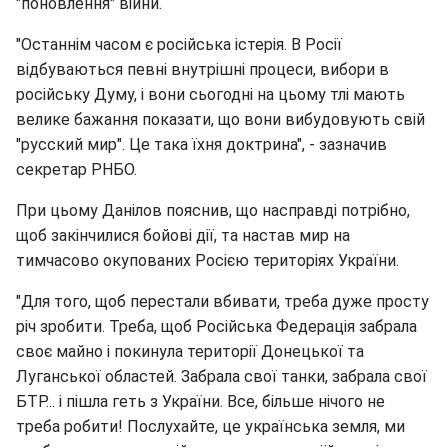
"поновлення" війни.
"Останнім часом є російська істерія. В Росії
відбуваються певні внутрішні процеси, вибори в
російську Думу, і вони сьогодні на цьому тлі мають
велике бажання показати, що вони вибудовують свій
"русский мир". Це така їхня доктрина", - зазначив
секретар РНБО.
При цьому Данілов пояснив, що насправді потрібно,
щоб закінчилися бойові дії, та настав мир на
тимчасово окупованих Росією територіях України.
"Для того, щоб перестали вбивати, треба дуже просту
річ зробити. Треба, щоб Російська Федерація забрала
своє майно і покинула території Донецької та
Луганської областей. Забрала свої танки, забрала свої
БТР... і пішла геть з України. Все, більше нічого не
треба робити! Послухайте, це українська земля, ми