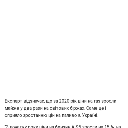
Експерт відзначає, що за 2020 рік ціни на газ зросли
майже у два рази на світових біржах. Саме це і
сприяло зростанню цін на паливо в Україні.
"З початку року ціни на бензин А-95 зросли на 15 %, на