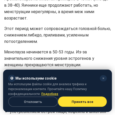
в 38-40). Яичники еще продолжают работать, но
менструации нерегулярны, а время меж ними
возрастает.
Этот период может сопровождаться головной болью,
снижением либидо, приливами, усиленным
потоотделением.
Менопауза начинается в 50-53 годы. Из-за
значительного снижения уровня эстрогенов у
женщины прекращаются менструации.
Приливы жара как один из симптомов менопаузы
🍪
Мы используем cookie
✕
обычно вызваны изменениями уровня гормонов,
Мы используем файлы cookie для анализа трафика и
контролирующих температуру тела. Приливы могут
персонализации контента. Прочитайте нашу Политику
конфиденциальности.
Подробнее
возникать внезапно в течение дня и ночи, а также
могут быть вызваны:
Отклонить
Принять все
употреблением острой пищи, кофеина и алкоголя