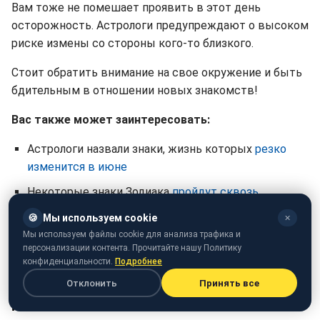
Вам тоже не помешает проявить в этот день
осторожность. Астрологи предупреждают о высоком
риске измены со стороны кого-то близкого.
Стоит обратить внимание на свое окружение и быть
бдительным в отношении новых знакомств!
Вас также может заинтересовать:
Астрологи назвали знаки, жизнь которых
резко
изменится в июне
Некоторые знаки Зодиака
пройдут сквозь
испытания
в июне
🍪
Мы используем cookie
✕
Первый месяц лета также принесет
особую удачу
Мы используем файлы cookie для анализа трафика и
персонализации контента. Прочитайте нашу Политику
в любви
нескольким знакам.
конфиденциальности.
Подробнее
Отклонить
Принять все