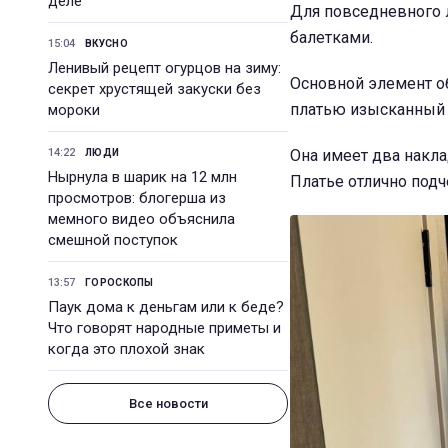
деле
Для повседневного 
балетками.
15:04
ВКУСНО
Ленивый рецепт огурцов на зиму:
Основной элемент об
секрет хрустящей закуски без
платью изысканный 
мороки
14:22
Она имеет два накла
ЛЮДИ
Нырнула в шарик на 12 млн
Платье отлично подч
просмотров: блогерша из
мемного видео объяснила
смешной поступок
13:57
ГОРОСКОПЫ
Паук дома к деньгам или к беде?
Что говорят народные приметы и
когда это плохой знак
Все новости