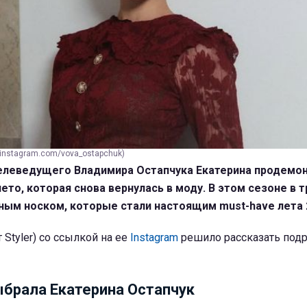
 instagram.com/vova_ostapchuk)
телеведущего Владимира Остапчука Екатерина продемо
лето, которая снова вернулась в моду. В этом сезоне в 
ным носком, которые стали настоящим must-have лета 
 Styler) со ссылкой на ее
Instagram
решило рассказать подр
ыбрала Екатерина Остапчук