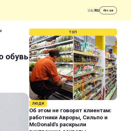
UA
/
RU
rbc.ua
а
ТОП
ю обувь
ЛЮДИ
Об этом не говорят клиентам:
работники Авроры, Сильпо и
McDonald's раскрыли