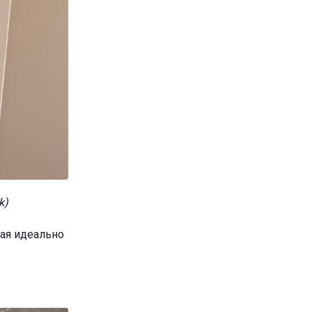
k)
рая идеально