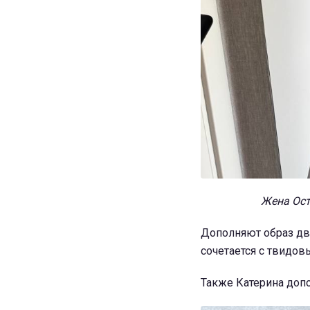
Жена Ост
Дополняют образ дву
сочетается с твидов
Также Катерина допо