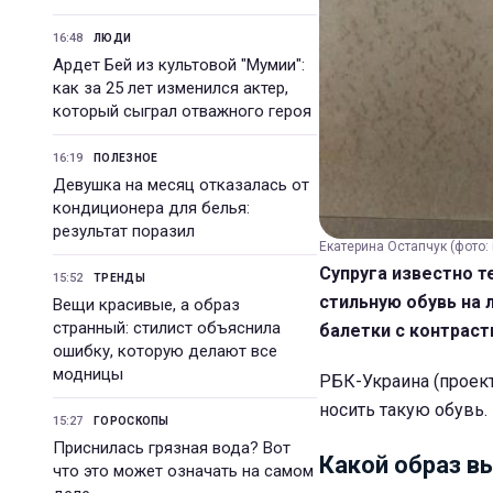
16:48
ЛЮДИ
Ардет Бей из культовой "Мумии":
как за 25 лет изменился актер,
который сыграл отважного героя
16:19
ПОЛЕЗНОЕ
Девушка на месяц отказалась от
кондиционера для белья:
результат поразил
Екатерина Остапчук (фото:
Супруга известно 
15:52
ТРЕНДЫ
стильную обувь на 
Вещи красивые, а образ
странный: стилист объяснила
балетки с контраст
ошибку, которую делают все
модницы
РБК-Украина (проект
носить такую обувь.
15:27
ГОРОСКОПЫ
Приснилась грязная вода? Вот
Какой образ в
что это может означать на самом