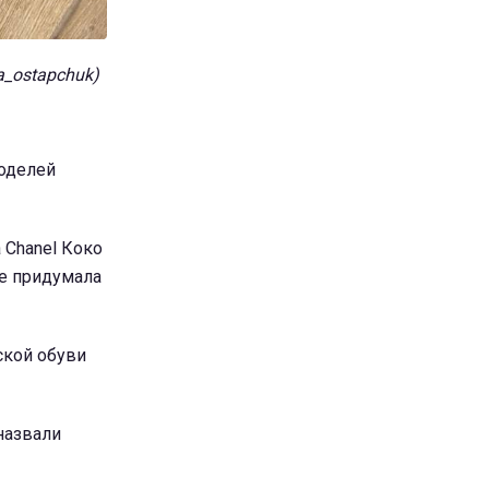
a_ostapchuk)
моделей
 Chanel Коко
е придумала
ской обуви
назвали