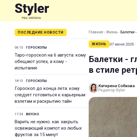
Главная
›
Жизнь
›
Балетки 
ПОСЛЕДНИЕ НОВОСТИ
07 июня 2025 ·
ЖИЗНЬ
06:15
ГОРОСКОПЫ
Таро-гороскоп на 6 августа: кому
Балетки - г
обещают успех, а кому -
в стиле ре
испытание
18:13
ГОРОСКОПЫ
Катерина Собкова
Гороскоп до конца лета: кому
Редактор Styler
следует готовиться к карьерным
взлетам и раскрытию тайн
17:34
ВКУСНО
Варить не нужно: как закрыть
освежающий компот из любых
фруктов за 15 минут