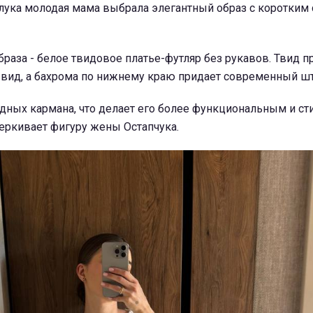
лука молодая мама выбрала элегантный образ с коротким
раза - белое твидовое платье-футляр без рукавов. Твид п
вид, а бахрома по нижнему краю придает современный шт
дных кармана, что делает его более функциональным и ст
еркивает фигуру жены Остапчука.