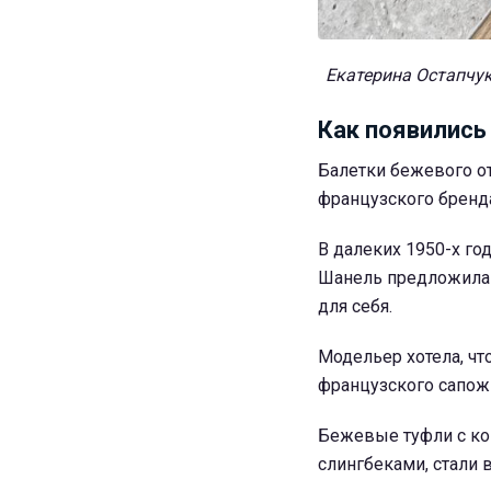
Екатерина Остапчук
Как появились
Балетки бежевого от
французского бренда
В далеких 1950-х го
Шанель предложила 
для себя.
Модельер хотела, ч
французского сапожн
Бежевые туфли с ко
слингбеками, стали