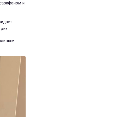
 сарафаном и
ридает
рих.
ильным.