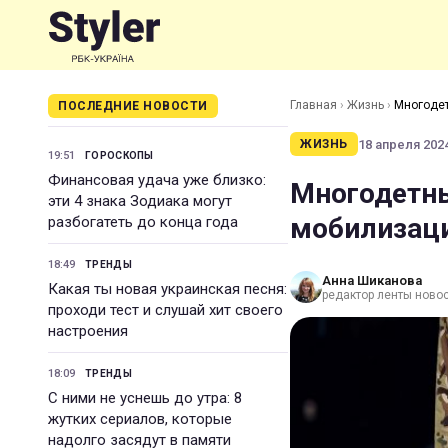
Главная
›
Жизнь
›
Многодет
ПОСЛЕДНИЕ НОВОСТИ
18 апреля 2024
ЖИЗНЬ
19:51
ГОРОСКОПЫ
Финансовая удача уже близко:
Многодетны
эти 4 знака Зодиака могут
мобилизаци
разбогатеть до конца года
18:49
ТРЕНДЫ
Анна Шиканова
Какая ты новая украинская песня:
редактор ленты ново
проходи тест и слушай хит своего
настроения
18:09
ТРЕНДЫ
С ними не уснешь до утра: 8
жутких сериалов, которые
надолго засядут в памяти