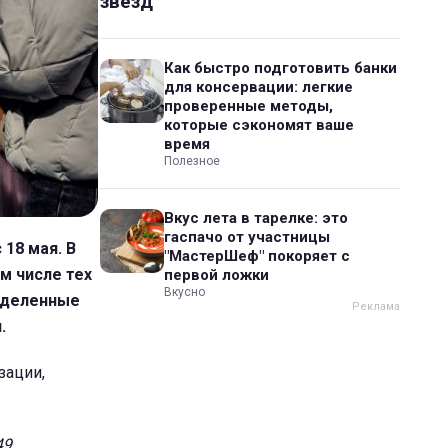
звезд
Как быстро подготовить банки
для консервации: легкие
проверенные методы,
которые сэкономят ваше
время
Полезное
Вкус лета в тарелке: это
гаспачо от участницы
 18 мая. В
"МастерШеф" покоряет с
м числе тех
первой ложки
Вкусно
ределенные
.
зации,
9,