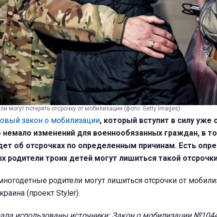
и могут потерять отсрочку от мобилизации (фото: Getty Images)
овый закон о мобилизации
, который вступит в силу уже с
 немало изменений для военнообязанных граждан, в то
идет об отсрочках по определенным причинам. Есть оп
ых родители троих детей могут лишиться такой отсрочки
многодетные родители могут лишиться отсрочки от мобили
аина (проект Styler).
иала использованы источники: Закон о мобилизации №1044