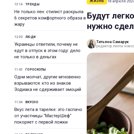
18 апреля 2024
ЖИЗНЬ
13:14
ТРЕНДЫ
Не только лен: стилист раскрыла
Будут легко
6 секретов комфортного образа в
нужно сдел
жару
12:30
ЛЮДИ
Татьяна Самарук
Украинцы ответили, почему не
редактор ленты ново
едут в отпуск в этом году: дело
не только в деньгах
11:43
ГОРОСКОПЫ
Одни молчат, другие мгновенно
взрываются: кто из знаков
Зодиака не сдерживает эмоций
11:04
ВКУСНО
Вкус лета в тарелке: это гаспачо
от участницы "МастерШеф"
покоряет с первой ложки