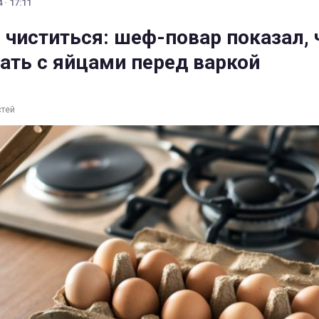
 · 17:11
 чиститься: шеф-повар показал, 
ать с яйцами перед варкой
стей