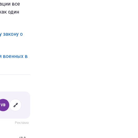
ации все
как один
у закону о
я военных в
🔗
VB