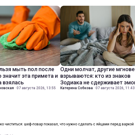
льзя мыть пол после
Одни молчат, другие мгнов
о значит эта примета и
взрываются: кто из знаков
а взялась
Зодиака не сдерживает эмо
новская
·
07 августа 2026, 13:55
Катерина Собкова
·
07 августа 2026, 11:43
гко чиститься: шеф-повар показал, что нужно сделать с яйцами перед варкой