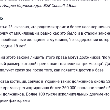
Андрея Карпенко для B2B Consult, LB.ua.
ь
атье 23, сказано, что родители троих и более несовершенн
очку от мобилизации, равно как это было и в старом законе
ннообязанные женщины и мужчины, "на содержании котор
ладше 18 лет".
ии этого закона лишить этого права могут должников "по 
ный размер которой превышает платежи за три месяца". Д
лучат сразу же после того, как появится доступ к базе.
тва юстиции, сейчас в Украине таких должников около 5
е время зарегистрировано более 260 000 постановлений о
ы должников. Более 100 тысяч исполнительных документо
ими факторами: