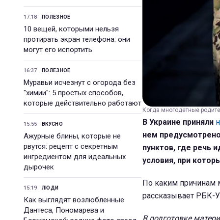
17:18
ПОЛЕЗНОЕ
10 вещей, которыми нельзя
протирать экран телефона: они
могут его испортить
16:37
ПОЛЕЗНОЕ
Муравьи исчезнут с огорода без
"химии": 5 простых способов,
которые действительно работают
Когда многодетные родител
В Украине приняли
н
15:55
ВКУСНО
нем предусмотрено
Ажурные блины, которые не
рвутся: рецепт с секретным
пунктов, где речь 
ингредиентом для идеальных
условия, при котор
дырочек
По каким причинам 
15:19
ЛЮДИ
рассказывает РБК-Укр
Как выглядят возлюбленные
Дантеса, Пономарева и
В подготовке матер