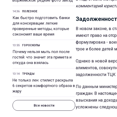
Боржемской: редкие фото звезд
комментарий юриста 
14:36
ПОЛЕЗНОЕ
Как быстро подготовить банки
Задолженност
для консервации: легкие
В новом законе, в ст
проверенные методы, которые
сэкономят ваше время
имеют право на отср
формулировка - вое
13:55
ГОРОСКОПЫ
трое и более детей м
Почему нельзя мыть пол после
гостей: что значит эта примета и
Однако в новой верс
откуда она взялась
алиментов, совокуп
13:14
задолженности ТЦК по
ТРЕНДЫ
Не только лен: стилист раскрыла
6 секретов комфортного образа в
По данным министерс
жару
граждан. В настояще
взыскания на доход
Все новости
усложнены следующ