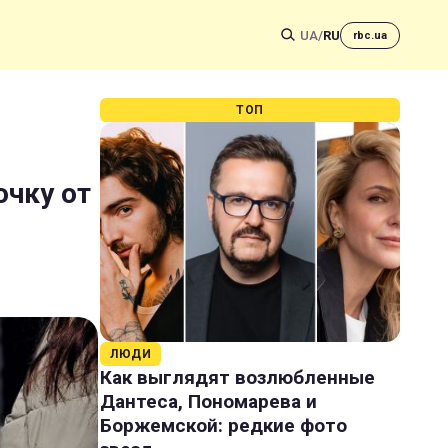
UA
/
RU
rbc.ua
ТОП
очку от
ЛЮДИ
Как выглядят возлюбленные
Дантеса, Пономарева и
Боржемской: редкие фото