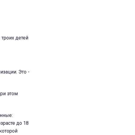
 троих детей
изации. Это -
при этом
нные:
зрасте до 18
которой