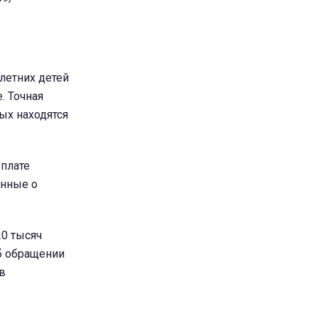
олетних детей
. Точная
ых находятся
уплате
анные о
20 тысяч
б обращении
в