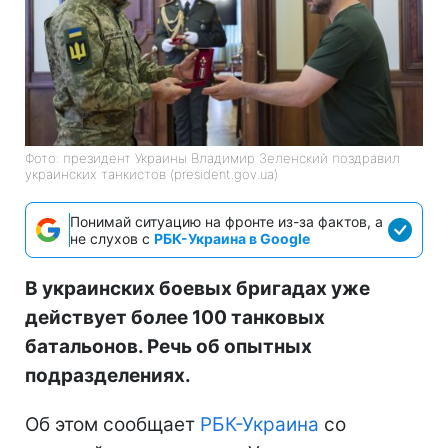
Фото: президент Украины Владимир Зеленский поздравил
украинских танкистов (president.gov.ua)
Понимай ситуацию на фронте из-за фактов, а
не слухов с
РБК-Украина в Google
В украинских боевых бригадах уже
действует более 100 танковых
батальонов. Речь об опытных
подразделениях.
Об этом сообщает
РБК-Украина
со