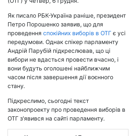
(ОТГ) у четвер, 6 грудня.
Як писало РБК-Україна раніше, президент
Петро Порошенко заявив, що для
проведення
спокійних виборів в ОТГ
є усі
передумови. Однак спікер парламенту
Андрій Парубій підкреслював, що ці
вибори не вдасться провести вчасно, і
вони будуть оголошені найближчим
часом після завершення дії воєнного
стану.
Підкреслимо, сьогодні текст
законопроекту про проведення виборів в
ОТГ з'явився на сайті парламенту.