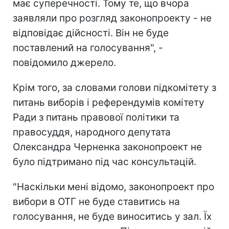
має суперечності. Тому те, що вчора
заявляли про розгляд законопроекту - не
відповідає дійсності. Він не буде
поставлений на голосування", -
повідомило джерело.
Крім того, за словами голови підкомітету з
питань виборів і референдумів комітету
Ради з питань правової політики та
правосуддя, народного депутата
Олександра Черненка законопроект не
було підтримано під час консультацій.
"Наскільки мені відомо, законопроект про
вибори в ОТГ не буде ставитись на
голосування, не буде виноситись у зал. Їх