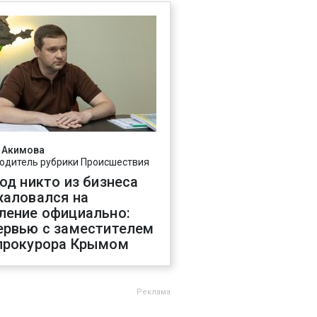
 Акимова
одитель рубрики Происшествия
год никто из бизнеса
жаловался на
ление официально:
ервью с заместителем
прокурора Крымом