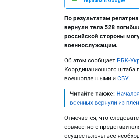
Украина в Google
По результатам репатриа
вернули тела 528 погибш
российской стороны мог
военнослужащим.
Об этом сообщает
РБК-Ук
Координационного штаба 
военнопленными и
СБУ
.
Читайте также:
Начался
военных вернули из пле
Отмечается, что следоват
совместно с представител
осуществлены все необхо