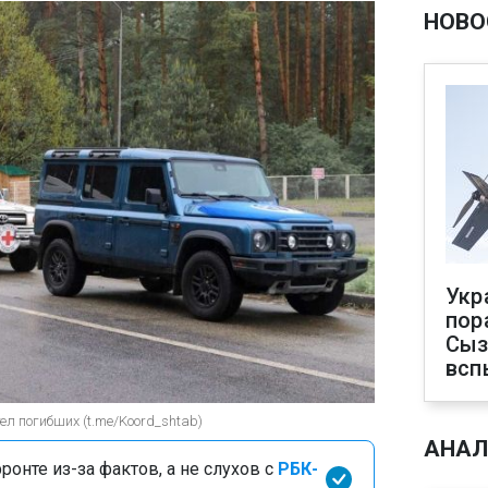
НОВО
Укр
пор
Сыз
всп
тел погибших (t.me/Koord_shtab)
АНАЛ
онте из-за фактов, а не слухов с
РБК-