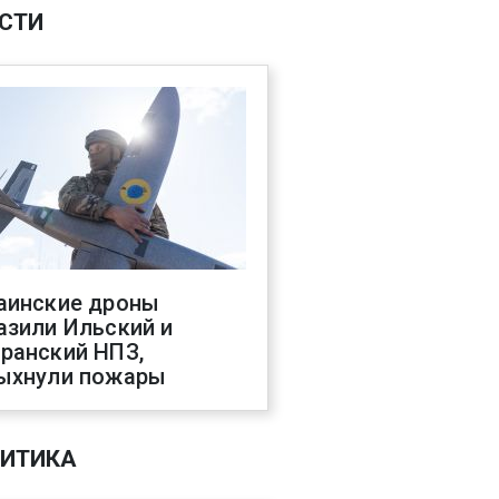
СТИ
аинские дроны
азили Ильский и
ранский НПЗ,
ыхнули пожары
ИТИКА