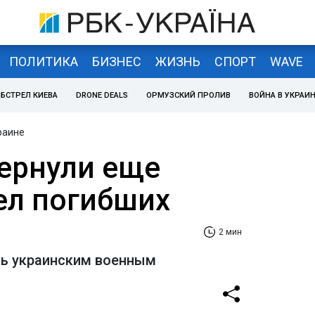
ПОЛИТИКА
БИЗНЕС
ЖИЗНЬ
СПОРТ
WAVE
БСТРЕЛ КИЕВА
DRONE DEALS
ОРМУЗСКИЙ ПРОЛИВ
ВОЙНА В УКРАИ
раине
вернули еще
тел погибших
2 мин
ть украинским военным