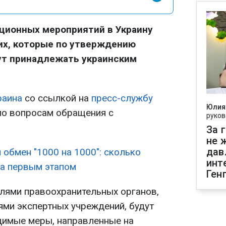
ционных мероприятий в Украину
их, которые по утверждению
ут принадлежать украинским
раина
со ссылкой на
пресс-службу
Юлия
по вопросам обращения с
руков
За 
не 
дав
 обмен "1000 на 1000": сколько
инт
на первым этапом
Ген
елями правоохранительных органов,
ями экспертных учреждений, будут
димые меры, направленные на