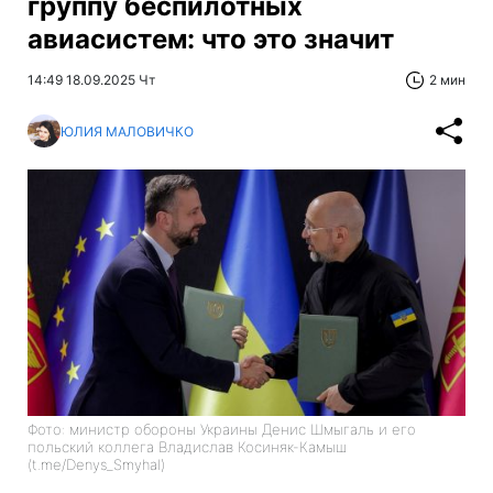
группу беспилотных
авиасистем: что это значит
14:49 18.09.2025 Чт
2 мин
ЮЛИЯ МАЛОВИЧКО
Фото: министр обороны Украины Денис Шмыгаль и его
польский коллега Владислав Косиняк-Камыш
(t.me/Denys_Smyhal)