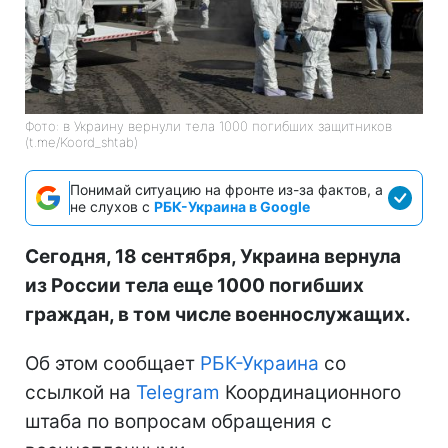
Фото: в Украину вернули тела 1000 погибших защитников
(t.me/Koord_shtab)
Понимай ситуацию на фронте из-за фактов, а
не слухов с
РБК-Украина в Google
Сегодня, 18 сентября, Украина вернула
из России тела еще 1000 погибших
граждан, в том числе военнослужащих.
Об этом сообщает
РБК-Украина
со
ссылкой на
Telegram
Координационного
штаба по вопросам обращения с