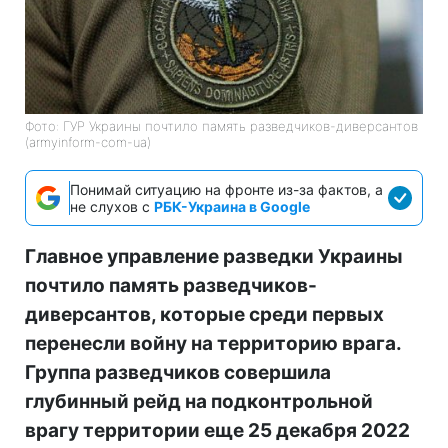
Фото: ГУР Украины почтило память разведчиков-диверсантов
(armyinform-com-ua)
Понимай ситуацию на фронте из-за фактов, а
не слухов с
РБК-Украина в Google
Главное управление разведки Украины
почтило память разведчиков-
диверсантов, которые среди первых
перенесли войну на территорию врага.
Группа разведчиков совершила
глубинный рейд на подконтрольной
врагу территории еще 25 декабря 2022