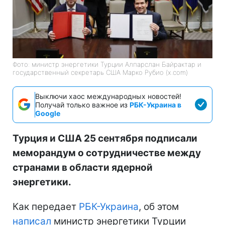
Фото: министр энергетики Турции Алпарслан Байрактар и
государственный секретарь США Марко Рубио (x.com)
Выключи хаос международных новостей!
Получай только важное из
РБК-Украина в
Google
Турция и США 25 сентября подписали
меморандум о сотрудничестве между
странами в области ядерной
энергетики.
Как передает
РБК-Украина
, об этом
написал
министр энергетики Турции