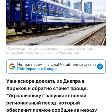
УЗ запускает новый важный региональный поезд (фото
иллюстративное: facebook.com/Ukrzaliznytsia)
Не трать время на шум! Читай только суть из
РБК-Украина в Google
Уже вскоре доехать из Днепра в
Харьков и обратно станет проще.
"Укрзализныця" запускает новый
региональный поезд, который
обеспечит прямое сообщение между