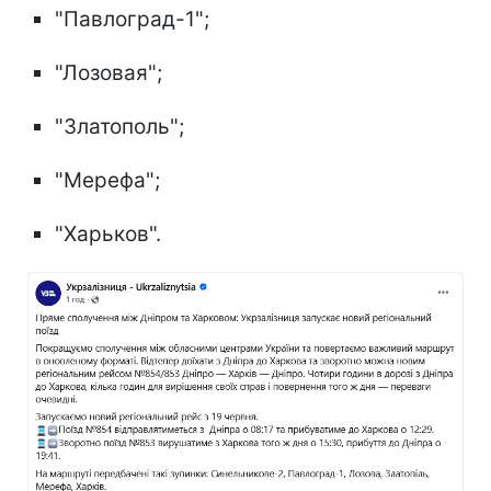
"Павлоград-1";
"Лозовая";
"Златополь";
"Мерефа";
"Харьков".