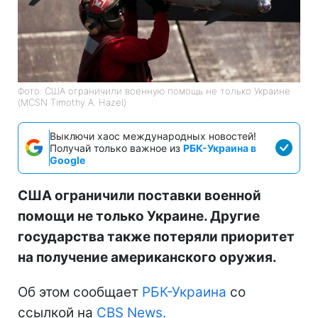
Фото: США ограничили военную помощь не только Украине
(MCSN Timothy A. Hazel)
Выключи хаос международных новостей!
Получай только важное из
РБК-Украина в
Google
США ограничили поставки военной
помощи не только Украине. Другие
государства также потеряли приоритет
на получение американского оружия.
Об этом сообщает
РБК-Украина
со
ссылкой на
CBS News.