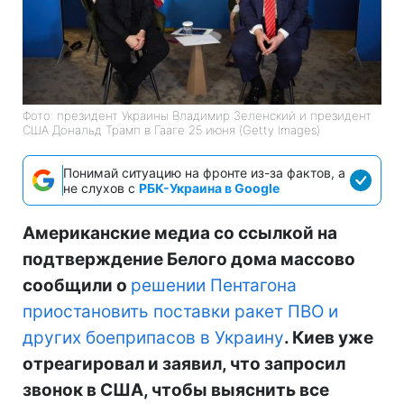
Фото: президент Украины Владимир Зеленский и президент
США Дональд Трамп в Гааге 25 июня (Getty Images)
Понимай ситуацию на фронте из-за фактов, а
не слухов с
РБК-Украина в Google
Американские медиа со ссылкой на
подтверждение Белого дома массово
сообщили о
решении Пентагона
приостановить поставки ракет ПВО и
других боеприпасов в Украину
. Киев уже
отреагировал и заявил, что запросил
звонок в США, чтобы выяснить все