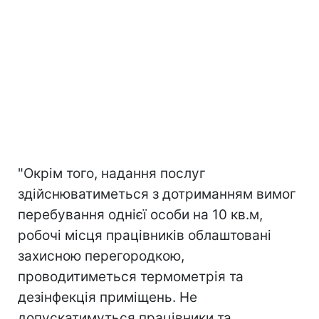
"Окрім того, надання послуг
здійснюватиметься з дотриманням вимог
перебування однієї особи на 10 кв.м,
робочі місця працівників облаштовані
захисною перегородкою,
проводитиметься термометрія та
дезінфекція приміщень. Не
допускатимуться працівники та