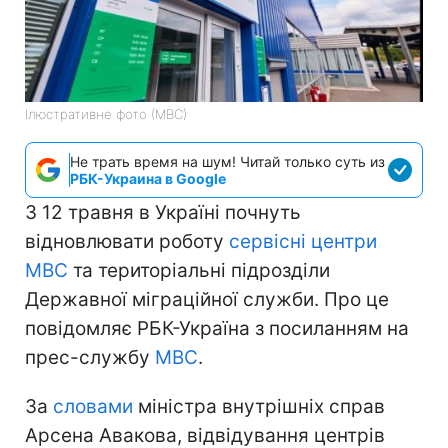
Ілюстративне фото (МВС)
Не трать время на шум! Читай только суть из
РБК-Украина в Google
З 12 травня в Україні почнуть
відновлювати роботу
сервісні центри
МВС
та територіальні підрозділи
Державної міграційної служби. Про це
повідомляє РБК-Україна з посиланням на
прес-службу
МВС
.
За
словами
міністра внутрішніх справ
Арсена Авакова, відвідування центрів