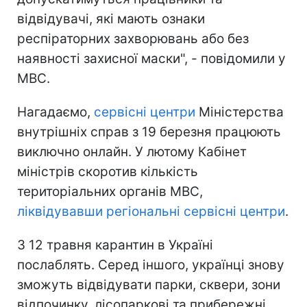
відвідувачі, які мають ознаки
респіраторних захворювань або без
наявності захисної маски", - повідомили у
МВС.
Нагадаємо,
сервісні центри
Міністерства
внутрішніх справ з 19 березня працюють
виключно онлайн. У лютому Кабінет
міністрів скоротив кількість
територіальних органів МВС,
ліквідувавши регіональні сервісні центри
.
З 12 травня карантин в Україні
послаблять. Серед іншого, українці знову
зможуть відвідувати парки, сквери, зони
відпочинку, лісопаркові та прибережні