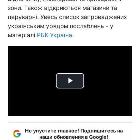
зони. Також відкриються магазини та
перукарні. Увесь список запроваджених
українським урядом послаблень - у
матеріалі
РБК-Україна
.
Play
Video
Не упустите главное! Подпишитесь на
наши обновления в Google!