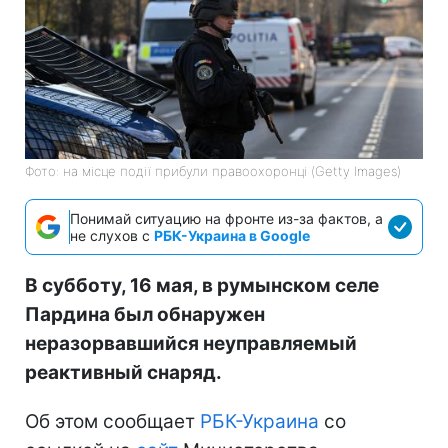
Фото: на місце події прибули правоохоронці (Getty Images)
Понимай ситуацию на фронте из-за фактов, а
не слухов с
РБК-Украина в Google
В субботу, 16 мая, в румынском селе
Пардина был обнаружен
неразорвавшийся неуправляемый
реактивный снаряд.
Об этом сообщает
РБК-Украина
со