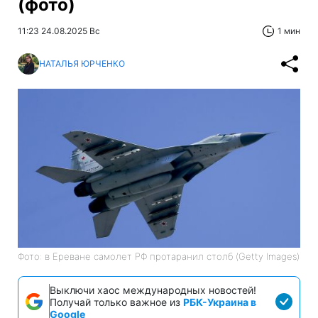
(фото)
11:23 24.08.2025 Вс
1 мин
НАТАЛЬЯ ЮРЧЕНКО
Фото: в Ереване самолет РФ протаранил столб (Getty Images)
Выключи хаос международных новостей!
Получай только важное из
РБК-Украина в
Google