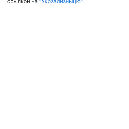
ссылкой на
"Укрзализныцю"
.