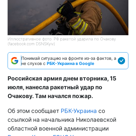
Иллюстративное фото: РФ ракетой ударила по Очакову
(facebook.com DSNSKyiv)
Понимай ситуацию на фронте из-за фактов, а
не слухов с
РБК-Украина в Google
Российская армия днем вторника, 15
июля, нанесла ракетный удар по
Очакову. Там начался пожар.
Об этом сообщает
РБК-Украина
со
ссылкой на начальника Николаевской
областной военной администрации