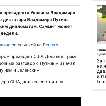
и президента Украины Владимира
о диктатора Владимира Путина
ским дипломатам. Саммит может
 недели.
раина
со ссылкой на
Reuters
.
Юлия
руков
чером президент США Дональд Трамп
За 
фонный разговор с Путиным и начал
не 
у ним и Зеленским.
дав
инт
Ген
идера США, должен состояться