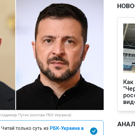
НОВО
Как
"Че
рос
вид
 Владимир Путин (коллаж РБК-Украина)
АНАЛ
 Читай только суть из
РБК-Украина в