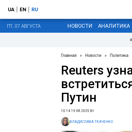
UA
EN
RU
НОВОСТИ
АНАЛИТИКА
ПТ, 07 АВГУСТА
О
Главная
»
Новости
»
Политика
Reuters узн
встретитьс
Путин
10:14 19.08.2025 Вт
ВЛАДИСЛАВА ТКАЧЕНКО