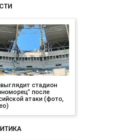
СТИ
 выглядит стадион
рноморец" после
сийской атаки (фото,
ео)
ИТИКА