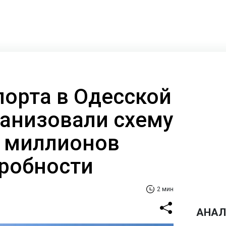
порта в Одесской
ганизовали схему
е миллионов
дробности
2 мин
АНАЛ