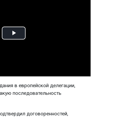
Play
Video
дания в европейской делегации,
такую последовательность
подтвердил договоренностей,