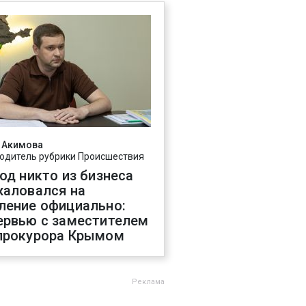
 Акимова
одитель рубрики Происшествия
год никто из бизнеса
жаловался на
ление официально:
ервью с заместителем
прокурора Крымом