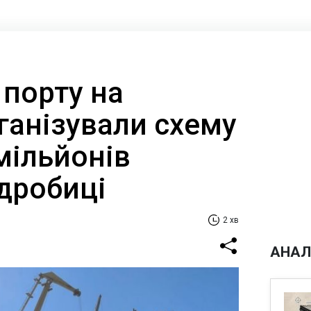
 порту на
ганізували схему
мільйонів
дробиці
2 хв
АНАЛ