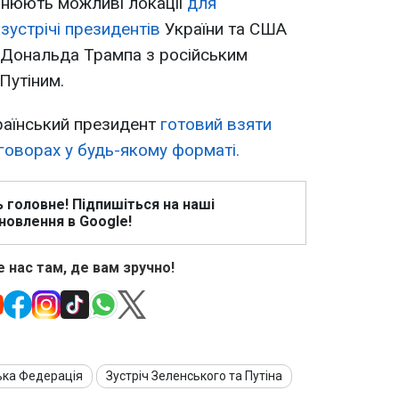
інюють можливі локації
для
зустрічі президентів
України та США
 Дональда Трампа з російським
Путіним.
раїнський президент
готовий взяти
еговорах у будь-якому форматі.
ь головне! Підпишіться на наші
новлення в Google!
 нас там, де вам зручно!
ька Федерація
Зустріч Зеленського та Путіна