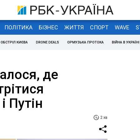
ПОЛІТИКА
БІЗНЕС
ЖИТТЯ
СПОРТ
WAVE
S
ОБСТРІЛ КИЄВА
DRONE DEALS
ОРМУЗЬКА ПРОТОКА
ВІЙНА В УКРАЇНІ
налося, де
трітися
і Путін
2 хв