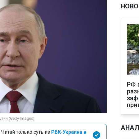
НОВО
РФ 
раз
заф
при
тин (Getty Images)
АНАЛ
 Читай только суть из
РБК-Украина в