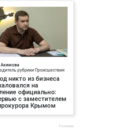
 Акимова
одитель рубрики Происшествия
год никто из бизнеса
жаловался на
ление официально:
ервью с заместителем
прокурора Крымом