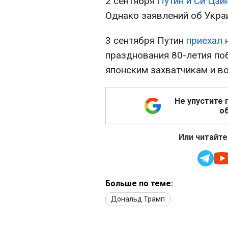
2 сентября
Путин и Си Цзи
Однако заявлений об Украи
3 сентября Путин
приехал 
празднования 80-летия по
японским захватчикам и в
Не упустите 
об
Или читайте
Больше по теме:
Дональд Трамп