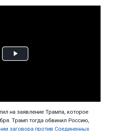
Play
Video
тил на заявление Трампа, которое
бря. Трамп тогда обвинил Россию,
нии заговора против Соединенных