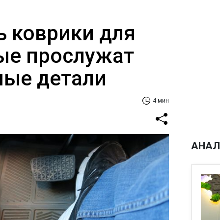
ь коврики для
рые прослужат
ные детали
4 мин
АНАЛ