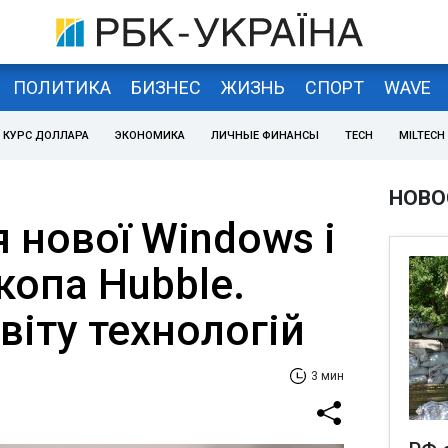
ПОЛИТИКА
БИЗНЕС
ЖИЗНЬ
СПОРТ
WAVE
КУРС ДОЛЛАРА
ЭКОНОМИКА
ЛИЧНЫЕ ФИНАНСЫ
TECH
MILTECH
НОВО
 нової Windows і
скопа Hubble.
світу технологій
3 мин