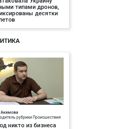
атаковала Украину
ными типами дронов,
иксированы десятки
летов
ИТИКА
 Акимова
одитель рубрики Происшествия
год никто из бизнеса