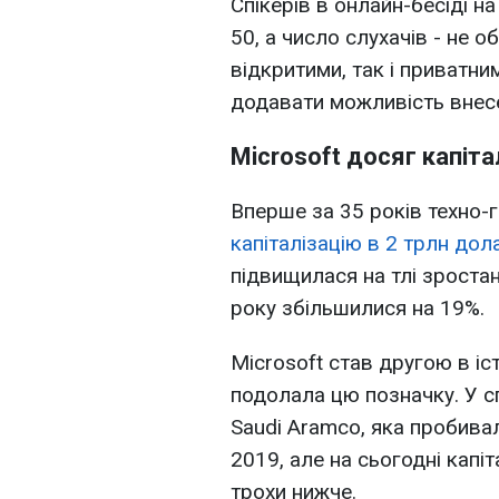
Спікерів в онлайн-бесіді н
50, а число слухачів - не 
відкритими, так і приватни
додавати можливість внесе
Microsoft досяг капітал
Вперше за 35 років техно-г
капіталізацію в 2 трлн дол
підвищилася на тлі зростанн
року збільшилися на 19%.
Microsoft став другою в іст
подолала цю позначку. У с
Saudi Aramco, яка пробива
2019, але на сьогодні капі
трохи нижче.