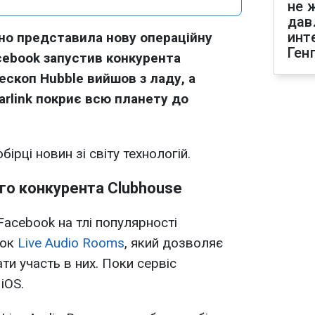
не 
дав
инт
йно представила нову операційну
Ген
acebook запустив конкурента
ескоп Hubble вийшов з ладу, а
arlink покриє всю планету до
бірці новин зі світу технологій.
го конкурента Clubhouse
acebook на тлі популярності
ток
Live Audio Rooms
, який дозволяє
ати участь в них. Поки сервіс
iOS.