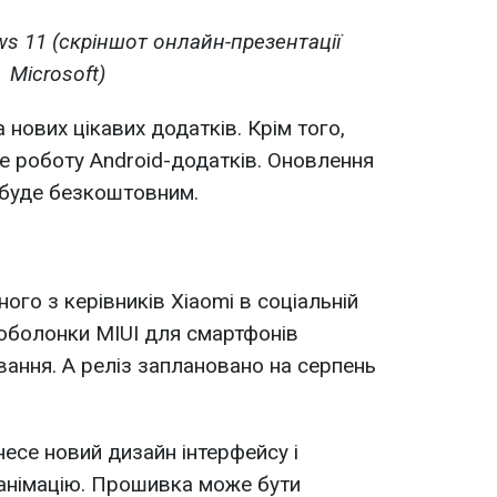
ws 11 (скріншот онлайн-презентації
Microsoft)
а нових цікавих додатків. Крім того,
 роботу Android-додатків. Оновлення
 буде безкоштовним.
ого з керівників Xiaomi в соціальній
 оболонки MIUI для смартфонів
вання. А реліз заплановано на серпень
несе новий дизайн інтерфейсу і
 анімацію. Прошивка може бути