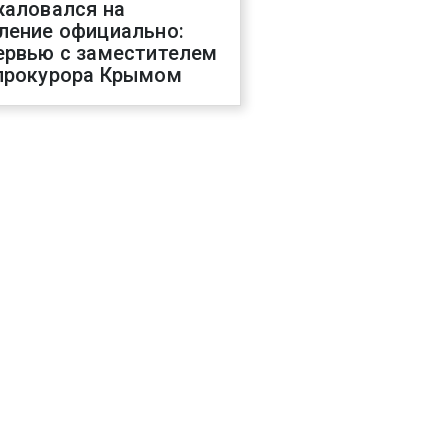
жаловался на
ление официально:
ервью с заместителем
прокурора Крымом