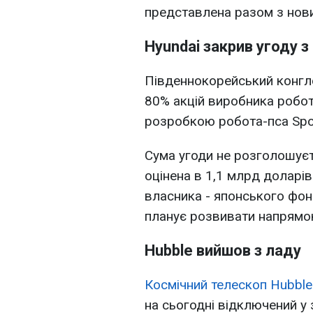
представлена разом з нови
Hyundai закрив угоду з
Південнокорейський конгло
80% акцій виробника робо
розробкою робота-пса Spo
Сума угоди не розголошуєт
оцінена в 1,1 млрд доларі
власника - японського фон
планує розвивати напрямок
Hubble вийшов з ладу
Космічний телескоп Hubble
на сьогодні відключений у