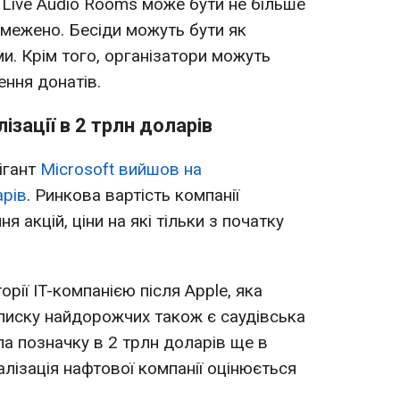
а Live Audio Rooms може бути не більше
обмежено. Бесіди можуть бути як
ми. Крім того, організатори можуть
ння донатів.
ізації в 2 трлн доларів
ігант
Microsoft вийшов на
арів
. Ринкова вартість компанії
я акцій, ціни на які тільки з початку
орії IT-компанією після Apple, яка
писку найдорожчих також є cаудівська
ла позначку в 2 трлн доларів ще в
талізація нафтової компанії оцінюється