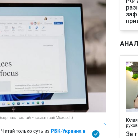
РФ 
раз
заф
при
АНАЛ
(скріншот онлайн-презентації Microsoft)
Юлия
руков
 Читай только суть из
РБК-Украина в
За 