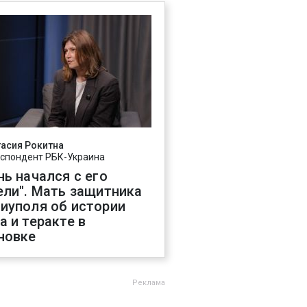
асия Рокитна
спондент РБК-Украина
нь начался с его
ели". Мать защитника
иуполя об истории
а и теракте в
новке