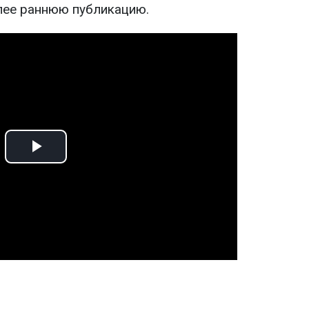
лее раннюю публикацию.
Play
Video