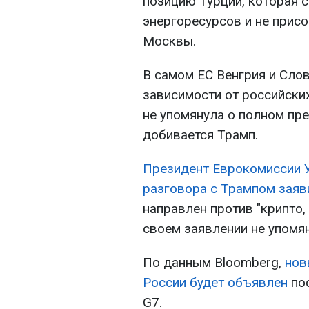
позицию Турции, которая с
энергоресурсов и не прис
Москвы.
В самом ЕС Венгрия и Сло
зависимости от российских
не упомянула о полном пр
добивается Трамп.
Президент Еврокомиссии У
разговора с Трампом заяв
направлен против "крипто, 
своем заявлении не упомян
По данным Bloomberg,
нов
России будет объявлен
пос
G7.