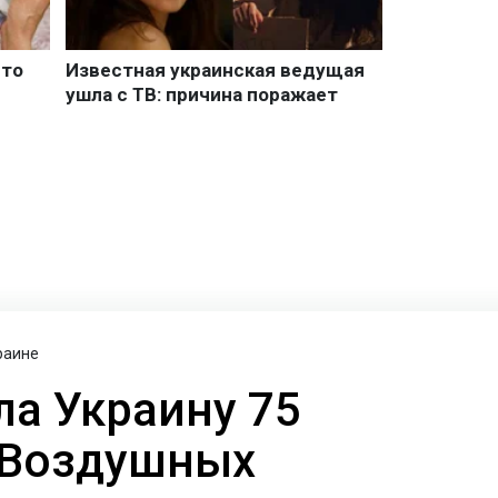
раине
ла Украину 75
 Воздушных