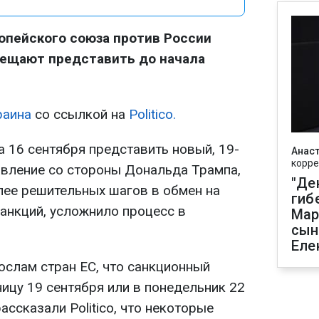
опейского союза против России
бещают представить до начала
аина
со ссылкой на
Politico.
 16 сентября представить новый, 19-
Анаст
корре
давление со стороны Дональда Трампа,
"Де
ее решительных шагов в обмен на
гиб
анкций, усложнило процесс в
Мар
сын
Еле
слам стран ЕС, что санкционный
ницу 19 сентября или в понедельник 22
ассказали Politico, что некоторые