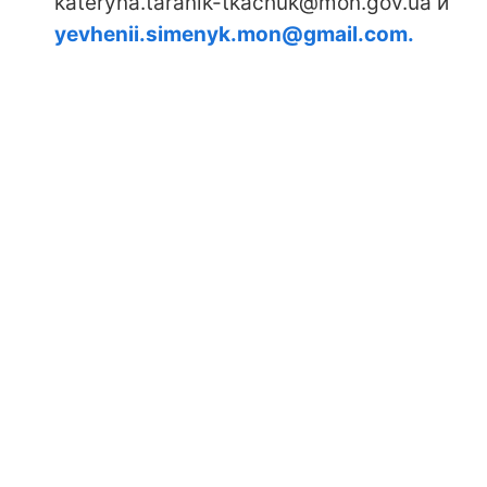
kateryna.taranik-tkachuk@mon.gov.ua и
yevhenii.simenyk.mon@gmail.com.