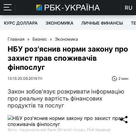
RU
КУРС ДОЛЛАРА
ЭКОНОМИКА
ЛИЧНЫЕ ФИНАНСЫ
T
Главная
»
Бизнес
»
Экономика
НБУ роз'яснив норми закону про
захист прав споживачів
фінпослуг
13:15 20.09.2019 Пт
2 мин
Закон зобов'язує розкривати інформацію
про реальну вартість фінансових
продуктів та послуг
Фото: Національний банк (Віталій Носач, РБК-Україна)