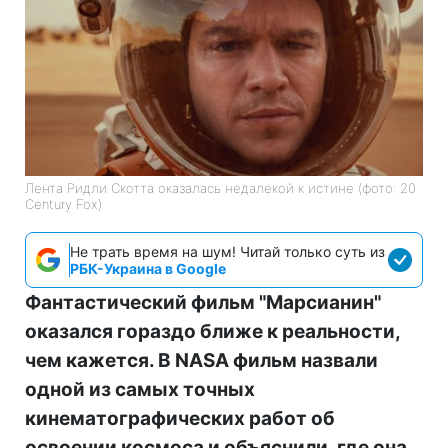
Лента Ридли Скотта оказалась недалекой к истине (фото: 20
Century Fox)
Не трать время на шум! Читай только суть из
РБК-Украина в Google
Фантастический фильм "Марсианин"
оказался гораздо ближе к реальности,
чем кажется. В NASA фильм назвали
одной из самых точных
кинематографических работ об
освоении космоса и объяснили, где она