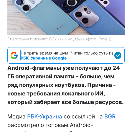
Смартфоны получают ОЗУ как в ноутбуке (фото: Pexels)
Не трать время на шум! Читай только суть из
РБК-Украина в Google
Android-флагманы уже получают до 24
ГБ оперативной памяти - больше, чем
ряд популярных ноутбуков. Причина -
новые требования локального ИИ,
который забирает все больше ресурсов.
Медиа
РБК-Украина
со ссылкой на
BGR
рассмотрело топовые Android-