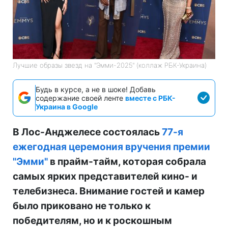
Лучшие образы звезд на "Эмми-2025" (коллаж РБК-Украина)
Будь в курсе, а не в шоке! Добавь
содержание своей ленте
вместе с РБК-
Украина в Google
В Лос-Анджелесе состоялась
77-я
ежегодная церемония вручения премии
"Эмми"
в прайм-тайм, которая собрала
самых ярких представителей кино- и
телебизнеса. Внимание гостей и камер
было приковано не только к
победителям, но и к роскошным