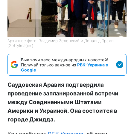
Архивное фото: Владимир Зеленский и Дональд Трамп
(GettyImagеs)
Выключи хаос международных новостей!
Получай только важное из
РБК-Украина в
Google
Саудовская Аравия подтвердила
проведение запланированной встречи
между Соединенными Штатами
Америки и Украиной. Она состоится в
городе Джидда.