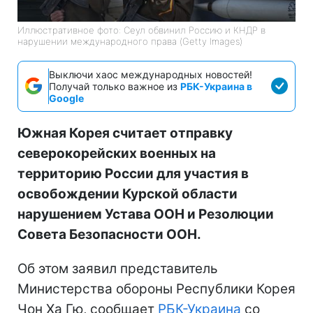
Иллюстративное фото: Сеул обвинил Россию и КНДР в
нарушении международного права (Getty Images)
Выключи хаос международных новостей!
Получай только важное из
РБК-Украина в
Google
Южная Корея считает отправку
северокорейских военных на
территорию России для участия в
освобождении Курской области
нарушением Устава ООН и Резолюции
Совета Безопасности ООН.
Об этом заявил представитель
Министерства обороны Республики Корея
Чон Ха Гю, сообщает
РБК-Украина
со