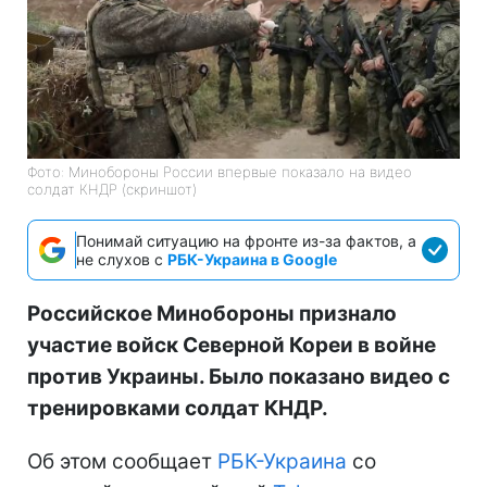
Фото: Минобороны России впервые показало на видео
солдат КНДР (скриншот)
Понимай ситуацию на фронте из-за фактов, а
не слухов с
РБК-Украина в Google
Российское Минобороны признало
участие войск Северной Кореи в войне
против Украины. Было показано видео с
тренировками солдат КНДР.
Об этом сообщает
РБК-Украина
со